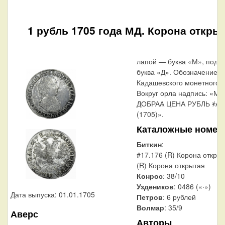
1 рубль 1705 года МД. Корона откры
лапой — буква «М», под 
буква «Д». Обозначение
Кадашевского монетного д
Вокруг орла надпись: «М
ДОБРАѦ ЦЕНА РУБЛЬ ҂А
(1705)».
Каталожные номер
Биткин
:
#17.176 (R) Корона открыт
(R) Корона открытая
Конрос
: 38/10
Уздеников
: 0486 («·»)
Дата выпуска: 01.01.1705
Петров
: 6 рублей
Волмар
: 35/9
Аверс
Авторы