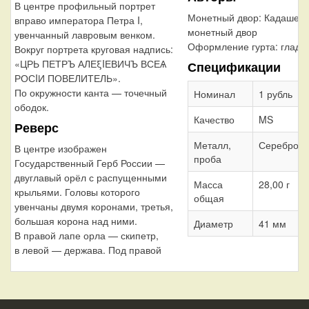
В центре профильный портрет
Монетный двор:
Кадашевс
вправо императора Петра I,
монетный двор
увенчанный лавровым венком.
Оформление гурта:
гладк
Вокруг портрета круговая надпись:
«ЦРЬ ПЕТРЪ АЛЕξIЕВИЧЪ ВСЕѦ
Спецификации
РОСIИ ПОВЕЛИТЕЛЬ».
По окружности канта — точечный
Номинал
1 рубль
ободок.
Качество
MS
Реверс
Металл,
Серебро 8
В центре изображен
проба
Государственный Герб России —
двуглавый орёл с распущенными
Масса
28,00 г
крыльями. Головы которого
общая
увенчаны двумя коронами, третья,
большая корона над ними.
Диаметр
41 мм
В правой лапе орла — скипетр,
в левой — держава. Под правой