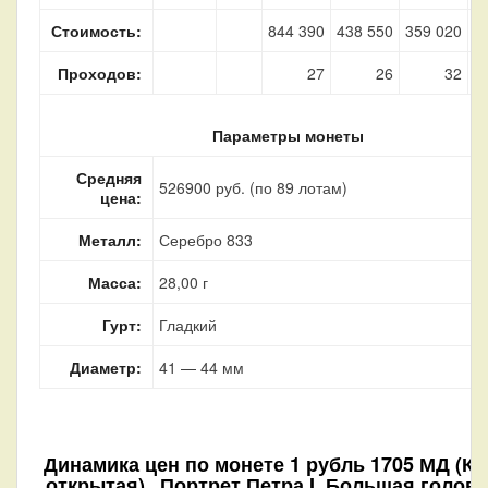
Стоимость:
844 390
438 550
359 020
3
Проходов:
27
26
32
Параметры монеты
Средняя
526900 руб. (по 89 лотам)
цена:
Металл:
Серебро 833
Масса:
28,00 г
Гурт:
Гладкий
Диаметр:
41 — 44 мм
Динамика цен по монете
1 рубль 1705 МД (К
открытая) „Портрет Петра I. Большая голов