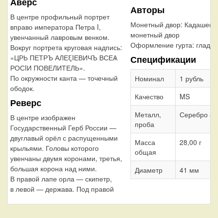
Аверс
Авторы
В центре профильный портрет
Монетный двор:
Кадашевс
вправо императора Петра I,
монетный двор
увенчанный лавровым венком.
Оформление гурта:
гладки
Вокруг портрета круговая надпись:
«ЦРЬ ПЕТРЪ АЛЕξIЕВИЧЪ ВСЕѦ
Спецификации
РОСIИ ПОВЕЛИТЕЛЬ».
По окружности канта — точечный
Номинал
1 рубль
ободок.
Качество
MS
Реверс
Металл,
Серебро 83
В центре изображен
проба
Государственный Герб России —
двуглавый орёл с распущенными
Масса
28,00 г
крыльями. Головы которого
общая
увенчаны двумя коронами, третья,
большая корона над ними.
Диаметр
41 мм
В правой лапе орла — скипетр,
в левой — держава. Под правой