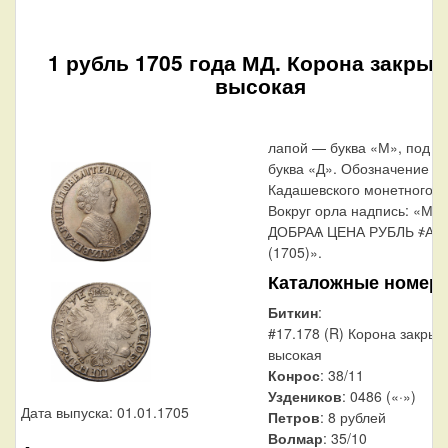
1 рубль 1705 года МД. Корона закрыт
высокая
лапой — буква «М», под л
буква «Д». Обозначение
Кадашевского монетного д
Вокруг орла надпись: «М
ДОБРАѦ ЦЕНА РУБЛЬ ҂АѰ
(1705)».
Каталожные номер
Биткин
:
#17.178 (R) Корона закрыт
высокая
Конрос
: 38/11
Уздеников
: 0486 («·»)
Дата выпуска: 01.01.1705
Петров
: 8 рублей
Волмар
: 35/10