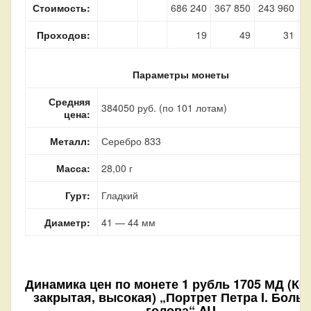
Стоимость:
686 240
367 850
243 960
8
Проходов:
19
49
31
Параметры монеты
Средняя
384050 руб. (по 101 лотам)
цена:
Металл:
Серебро 833
Масса:
28,00 г
Гурт:
Гладкий
Диаметр:
41 — 44 мм
Динамика цен по монете
1 рубль 1705 МД (Ко
закрытая, высокая) „Портрет Петра I. Боль
голова“ AU