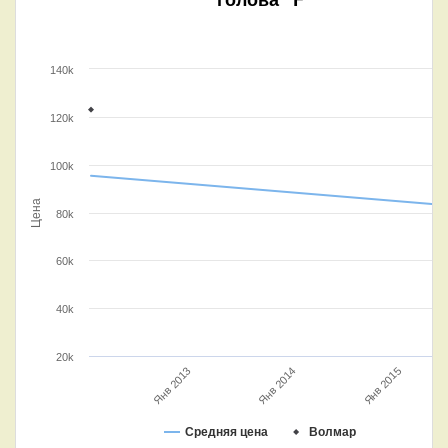
140k
120k
100k
Цена
80k
60k
40k
20k
Янв 2014
Янв 2015
Янв 2013
Средняя цена
Волмар