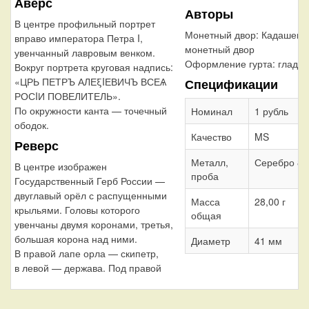
Аверс
Авторы
В центре профильный портрет
Монетный двор:
Кадашевс
вправо императора Петра I,
монетный двор
увенчанный лавровым венком.
Оформление гурта:
гладки
Вокруг портрета круговая надпись:
«ЦРЬ ПЕТРЪ АЛЕξIЕВИЧЪ ВСЕѦ
Спецификации
РОСIИ ПОВЕЛИТЕЛЬ».
По окружности канта — точечный
Номинал
1 рубль
ободок.
Качество
MS
Реверс
Металл,
Серебро 83
В центре изображен
проба
Государственный Герб России —
двуглавый орёл с распущенными
Масса
28,00 г
крыльями. Головы которого
общая
увенчаны двумя коронами, третья,
большая корона над ними.
Диаметр
41 мм
В правой лапе орла — скипетр,
в левой — держава. Под правой