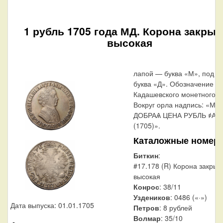
1 рубль 1705 года МД. Корона закрыт
высокая
лапой — буква «М», под л
буква «Д». Обозначение
Кадашевского монетного д
Вокруг орла надпись: «М
ДОБРАѦ ЦЕНА РУБЛЬ ҂АѰ
(1705)».
Каталожные номер
Биткин
:
#17.178 (R) Корона закрыт
высокая
Конрос
: 38/11
Уздеников
: 0486 («·»)
Дата выпуска: 01.01.1705
Петров
: 8 рублей
Волмар
: 35/10