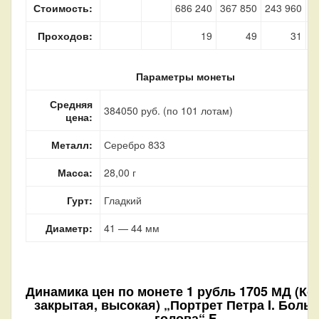
Стоимость:
686 240
367 850
243 960
8
Проходов:
19
49
31
Параметры монеты
Средняя
384050 руб. (по 101 лотам)
цена:
Металл:
Серебро 833
Масса:
28,00 г
Гурт:
Гладкий
Диаметр:
41 — 44 мм
Динамика цен по монете
1 рубль 1705 МД (Ко
закрытая, высокая) „Портрет Петра I. Боль
голова“ F