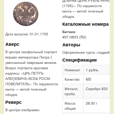
ДОБРАѦ ЦЕНА РУБЛЬ ҂АѰЕ
(1705)». По окружности
канта — витой точечный
ободок.
Каталожные номера
Биткин
:
Дата выпуска: 01.01.1705
#97.Н803 (R2)
Аверс
Авторы
В центре профильный портрет
Оформление гурта:
гладкий
вправо императора Петра I,
Спецификации
увенчанный лавровым венком.
Вокруг портрета круговая
Номинал
1 рубль
надпись: «ЦРЬ ПЕТРЪ
АЛЕξIЕВИЧЪ ВСЕѦ РОСIИ
Качество
MS
ПОВЕЛИТЕЛЬ». По окружности
Металл,
Серебро 833
канта — витой точечный
проба
ободок.
Реверс
Масса
28,00 г
общая
В центре изображен