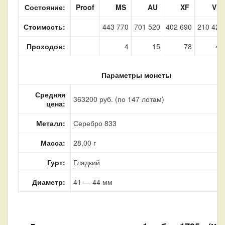
Состояние:
Proof
MS
AU
XF
VF
Стоимость:
443 770
701 520
402 690
210 420
Проходов:
4
15
78
45
Параметры монеты
Средняя
363200 руб. (по 147 лотам)
цена:
Металл:
Серебро 833
Масса:
28,00 г
Гурт:
Гладкий
Диаметр:
41 — 44 мм