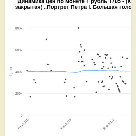
Динамика цен по монете
1 рубль 1705 - (Ко
закрытая) „Портрет Петра I. Большая голов
800k
600k
Цена
400k
200k
0
Янв 2015
Янв 2010
Янв 2020