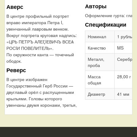
Авторы
Аверс
Оформление гурта:
глад
В центре профильный портрет
вправо императора Петра I,
Спецификации
увенчанный лавровым венком.
Вокруг портрета круговая надпись:
Номинал
1 рубль
«ЦРЬ ПЕТРЪ АЛЕξIЕВИЧЪ ВСЕѦ
Качество
MS
РОСIИ ПОВЕЛИТЕЛЬ».
По окружности канта — точечный
Металл,
Серебро 
ободок.
проба
Реверс
Масса
28,00 г
В центре изображен
общая
Государственный Герб России —
двуглавый орёл с распущенными
Диаметр
41 мм
крыльями. Головы которого
увенчаны двумя коронами, третья,