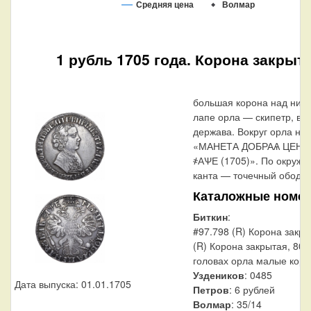
Средняя цена
Волмар
1 рубль 1705 года. Корона закрыт
большая корона над ними
лапе орла — скипетр, в 
держава. Вокруг орла над
«МАНЕТА ДОБРАѦ ЦЕНА
҂АѰЕ (1705)». По окружн
канта — точечный ободок
Каталожные номе
Биткин
:
#97.798 (R) Корона закры
(R) Корона закрытая, 801
головах орла малые кор
Уздеников
: 0485
Дата выпуска: 01.01.1705
Петров
: 6 рублей
Волмар
: 35/14