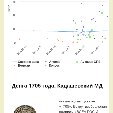
3k
Цена
2k
1k
0
Янв 2022
Янв 2018
Янв 2014
Янв 2024
Янв 2020
Янв 2016
Средняя цена
Anumis
Аукцион СПБ
Волмар
Конрос
Денга 1705 года. Кадашевский МД
указан год выпуска —
«1705». Вокруг изображения
надпись: «ВСЕѦ РОСIИ