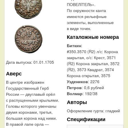
ПОВЕЛIТЕЛЬ».
По окружности канта
имеются рельефные
элементы, выполненные
в виде точек.
Каталожные номера
Биткин
:
#350.3570 (R2) л/с: Корона
закрытая, о/с: Крест, 3571
Дата выпуска: 01.01.1705
(R2) Корона закрытая, 3572
(R2), 3573 Квадрат, 3574
Аверс
Корона открытая, 3575
Уздеников
: 2276
В центре изображен
Петров
: 0,6 рублей
Государственный Герб
Волмар
: 192/38
России — двуглавый орёл
с распущенными крыльями.
Авторы
Головы которого увенчаны
Оформление гурта:
гладкий
двумя коронами, третья,
большая корона над ними.
Спецификации
В правой лапе орла —