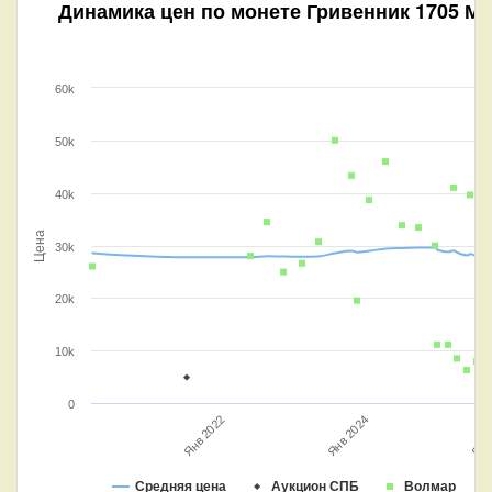
Динамика цен по монете
Гривенник 1705 М 
60k
50k
40k
Цена
30k
20k
10k
0
Янв 2024
Янв 2022
Янв 
Средняя цена
Аукцион СПБ
Волмар