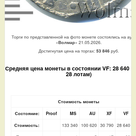
Торги по представленной на фото монете состоялись на аук
«
Волмар
» 21.05.2026.
Достигнутая цена на торгах:
53 846
руб.
Средняя цена монеты в состоянии VF: 28 640 ру
28 лотам)
Стоимость монеты
Состояние:
Proof
MS
AU
XF
VF
Стоимость:
133 340
100 620
30 790
28 640
5