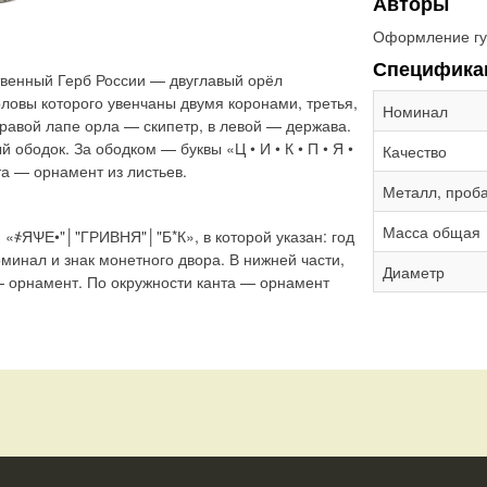
Авторы
Оформление гу
Специфика
твенный Герб России — двуглавый орёл
ловы которого увенчаны двумя коронами, третья,
Номинал
равой лапе орла — скипетр, в левой — держава.
 ободок. За ободком — буквы «Ц • И • К • П • Я •
Качество
нта — орнамент из листьев.
Металл, проб
Масса общая
: «҂ЯѰЕ•"│"ГРИВНЯ"│"Б*К», в которой указан: год
оминал и знак монетного двора. В нижней части,
Диаметр
— орнамент. По окружности канта — орнамент