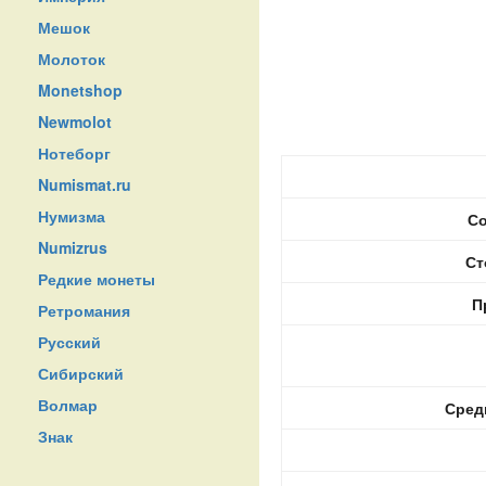
Мешок
Молоток
Monetshop
Newmolot
Нотеборг
Numismat.ru
Нумизма
Со
Numizrus
Ст
Редкие монеты
П
Ретромания
Русский
Сибирский
Волмар
Сред
Знак