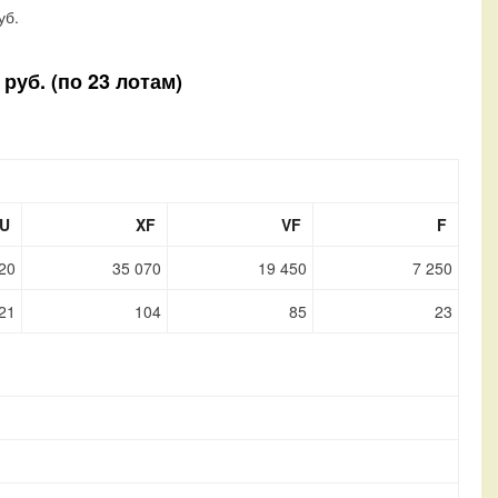
уб.
руб. (по 23 лотам)
U
XF
VF
F
20
35 070
19 450
7 250
21
104
85
23