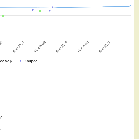
Янв 2021
Янв 2020
Янв 2019
Янв 2018
Янв 2017
016
олмар
Конрос
00
я
7