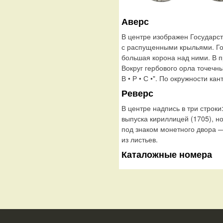
Аверс
В центре изображен Государс
с распущенными крыльями. Го
большая корона над ними. В п
Вокруг гербового орла точечный
В • Р • С •". По окружности ка
Реверс
В центре надпись в три строки
выпуска кириллицей (1705), н
под знаком монетного двора 
из листьев.
Каталожные номера