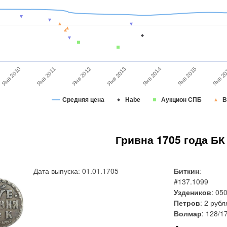
Янв 2014
Янв 2013
Янв 2012
Янв 2011
Янв 2010
Янв 2
Янв 2015
Средняя цена
Habe
Аукцион СПБ
В
Гривна 1705 года БК
Дата выпуска: 01.01.1705
Биткин
:
#137.1099
Уздеников
: 05
Петров
: 2 рубл
Волмар
: 128/1