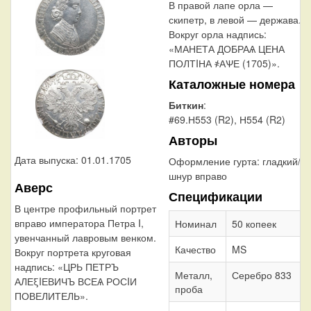
В правой лапе орла —
скипетр, в левой — держава.
Вокруг орла надпись:
«МАНЕТА ДОБРАѦ ЦЕНА
ПОЛТIНА ҂АѰЕ (1705)».
Каталожные номера
Биткин
:
#69.Н553 (R2), Н554 (R2)
Авторы
Дата выпуска: 01.01.1705
Оформление гурта:
гладкий/
шнур вправо
Аверс
Спецификации
В центре профильный портрет
вправо императора Петра I,
Номинал
50 копеек
увенчанный лавровым венком.
Качество
MS
Вокруг портрета круговая
надпись: «ЦРЬ ПЕТРЪ
Металл,
Серебро 833
АЛЕξIЕВИЧЪ ВСЕѦ РОСIИ
проба
ПОВЕЛИТЕЛЬ».