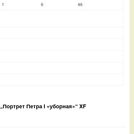
1
6
46
 „Портрет Петра I «уборная»“ XF