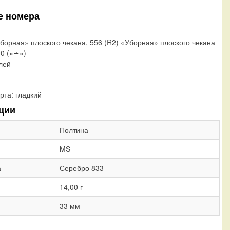
е номера
Уборная» плоского чекана, 556 (R2) «Уборная» плоского чекана
90 («∸»)
блей
рта:
гладкий
ции
Полтина
MS
а
Серебро 833
14,00 г
33 мм