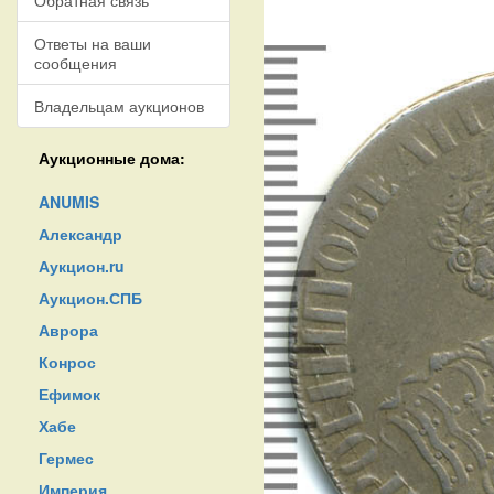
Обратная связь
Ответы на ваши
сообщения
Владельцам аукционов
Аукционные дома:
ANUMIS
Александр
Аукцион.ru
Аукцион.СПБ
Аврора
Конрос
Ефимок
Хабе
Гермес
Империя