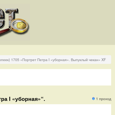
опеек) 1705 «Портрет Петра I «уборная». Выпуклый чекан» XF
ра I «уборная»“.
1 проход