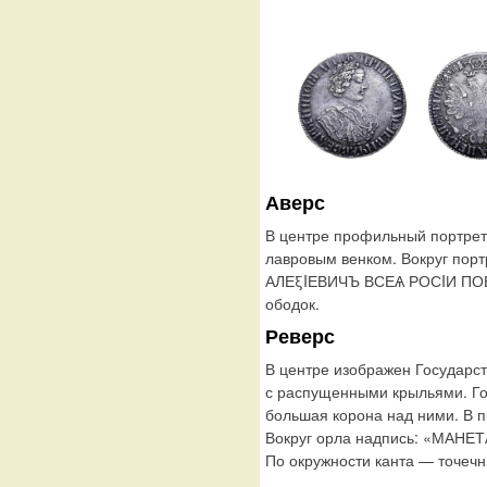
Аверс
В центре профильный портрет
лавровым венком. Вокруг пор
АЛЕξIЕВИЧЪ ВСЕѦ РОСIИ ПОВ
ободок.
Реверс
В центре изображен Государс
с распущенными крыльями. Го
большая корона над ними. В п
Вокруг орла надпись: «МАНЕ
По окружности канта — точечн