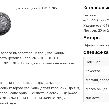
Каталожны
Дата выпуска: 01.01.1705
Биткин
:
#69.555 (R2) «
Уздеников
: 04
Петров
: 20 ру
Авторы
Оформление гу
Специфика
 вправо императора Петра I, увенчанный
трета круговая надпись: «ЦРЬ ПЕТРЪ
Номинал
ЕЛИТЕЛЬ». По окружности канта — точечный
Качество
Металл, проб
твенный Герб России — двуглавый орёл
ловы которого увенчаны двумя коронами, третья,
Масса общая
равой лапе орла — скипетр, в левой — держава.
Диаметр
ТА ДОБРАѦ ЦЕНА ПОЛТIНА ҂АѰЕ (1705)».
ый ободок.