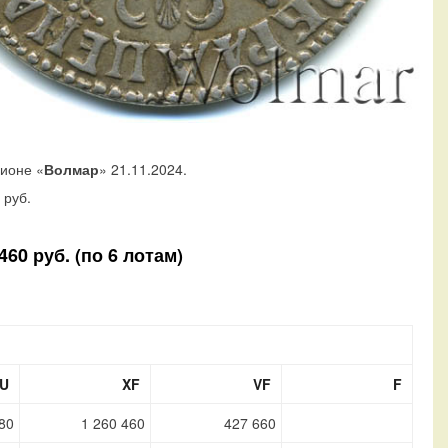
ционе «
Волмар
» 21.11.2024.
руб.
60 руб. (по 6 лотам)
U
XF
VF
F
80
1 260 460
427 660