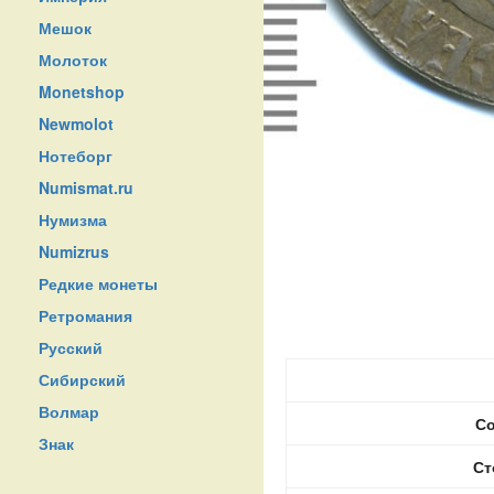
Мешок
Молоток
Monetshop
Newmolot
Нотеборг
Numismat.ru
Нумизма
Numizrus
Редкие монеты
Ретромания
Русский
Сибирский
Волмар
Со
Знак
Ст