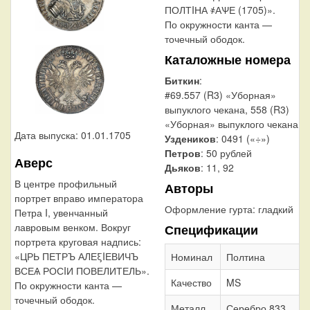
ПОЛТIНА ҂АѰЕ (1705)».
По окружности канта —
точечный ободок.
Каталожные номера
Биткин
:
#69.557 (R3) «Уборная»
выпуклого чекана, 558 (R3)
«Уборная» выпуклого чекана
Дата выпуска: 01.01.1705
Уздеников
: 0491 («÷»)
Петров
: 50 рублей
Аверс
Дьяков
: 11, 92
В центре профильный
Авторы
портрет вправо императора
Оформление гурта:
гладкий
Петра I, увенчанный
лавровым венком. Вокруг
Спецификации
портрета круговая надпись:
«ЦРЬ ПЕТРЪ АЛЕξIЕВИЧЪ
Номинал
Полтина
ВСЕѦ РОСIИ ПОВЕЛИТЕЛЬ».
Качество
MS
По окружности канта —
точечный ободок.
Металл,
Серебро 833