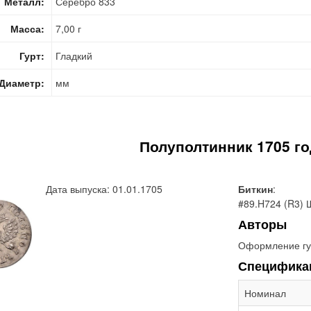
Металл:
Серебро 833
Масса:
7,00 г
Гурт:
Гладкий
Диаметр:
мм
Полуполтинник 1705 го
Дата выпуска: 01.01.1705
Биткин
:
#89.H724 (R3) Ш
Авторы
Оформление гу
Специфика
Номинал