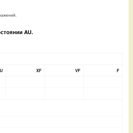
ражений.
остоянии AU.
U
XF
VF
F