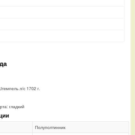
да
темпель л/с 1702 г.
рта:
гладкий
ции
Полуполтинник