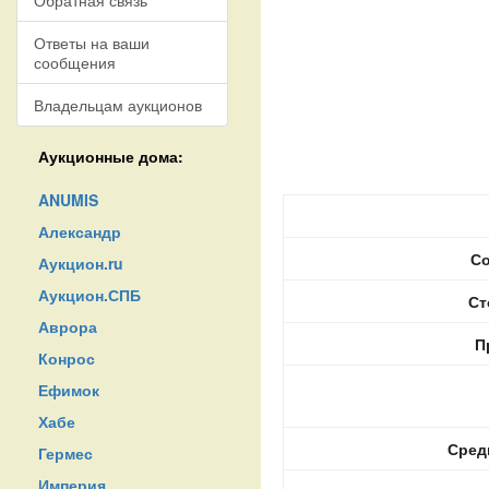
Обратная связь
Ответы на ваши
сообщения
Владельцам аукционов
Аукционные дома:
ANUMIS
Александр
Со
Аукцион.ru
Аукцион.СПБ
Ст
Аврора
П
Конрос
Ефимок
Хабе
Сред
Гермес
Империя