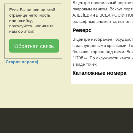
В центре профильный портрет
лавровым венком. Вокруг пор
Если Вы нашли на этой
АЛЕξIЕВИЧЪ ВСЕѦ РОСIИ ПОВЕ
странице неточность
или ошибку,
рельефные элементы, выполне
пожалуйста, напишите
Реверс
нам об этом:
В центре изображен Государс
Обратная связь
с распущенными крыльями. Го
большая корона над ними. В
(1705)». По окружности кант
[
Старая версия
]
в виде точек.
Каталожные номера