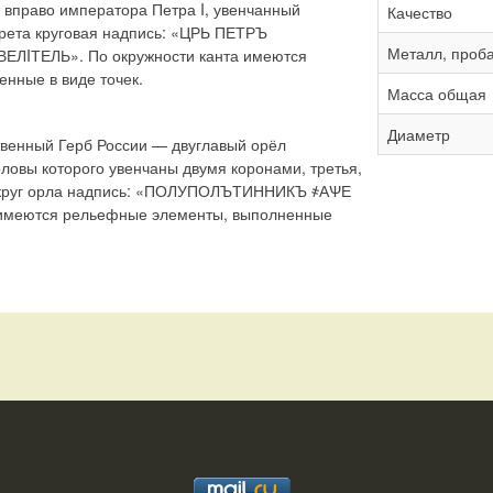
 вправо императора Петра I, увенчанный
Качество
трета круговая надпись: «ЦРЬ ПЕТРЪ
Металл, проб
ЛIТЕЛЬ». По окружности канта имеются
нные в виде точек.
Масса общая
Диаметр
твенный Герб России — двуглавый орёл
ловы которого увенчаны двумя коронами, третья,
округ орла надпись: «ПОЛУПОЛЪТИННИКЪ ҂АѰЕ
а имеются рельефные элементы, выполненные