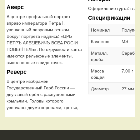
Аверс
Оформление гурта:
глад
В центре профильный портрет
Спецификации
вправо императора Петра I,
увенчанный лавровым венком.
Номинал
Полупол
Вокруг портрета надпись: «ЦРЬ
Качество
MS
ПЕТРЪ АЛЕξIЕВИЧЪ ВСЕѦ РОСIИ
ПОВЕЛIТЕЛЬ». По окружности канта
Металл,
Серебро
имеются рельефные элементы,
проба
выполненные в виде точек.
Реверс
Масса
7,00 г
общая
В центре изображен
Государственный Герб России —
Диаметр
27 мм
двуглавый орёл с распущенными
крыльями. Головы которого
увенчаны двумя коронами, третья,