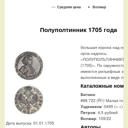
Средняя цена
Волмар
Полуполтинник 1705 года
большая корона над ним
орла надпись:
«ПОЛУПОЛЪТИННИКЪ 
(1705)». По окружности 
имеются рельефные эле
выполненные в виде точе
Каталожные номе
Биткин
:
#88.722 (R1) Малая голо
Уздеников
: 0495 («·»)
Петров
: 4,5 рублей
Волмар
: 109/22
Дата выпуска: 01.01.1705
Авторы