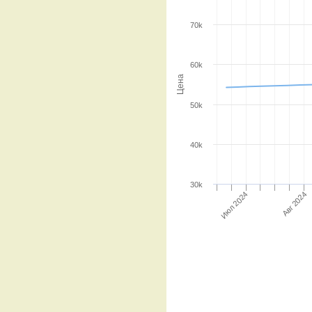
70k
60k
Цена
50k
40k
30k
Авг 2024
Июл 2024