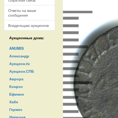
Обратная связь
Ответы на ваши
сообщения
Владельцам аукционов
Аукционные дома:
ANUMIS
Александр
Аукцион.ru
Аукцион.СПБ
Аврора
Конрос
Ефимок
Хабе
Гермес
Империя