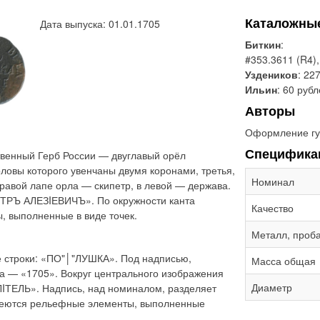
Каталожны
Дата выпуска: 01.01.1705
Биткин
:
#353.3611 (R4)
Уздеников
: 22
Ильин
: 60 руб
Авторы
Оформление гу
Специфика
твенный Герб России — двуглавый орёл
ловы которого увенчаны двумя коронами, третья,
Номинал
равой лапе орла — скипетр, в левой — держава.
ЕТРЪ АЛЕЗIЕВИЧЪ». По окружности канта
Качество
 выполненные в виде точек.
Металл, проб
е строки: «ПО"│"ЛУШКА». Под надписью,
Масса общая
ка — «1705». Вокруг центрального изображения
Диаметр
IТЕЛЬ». Надпись, над номиналом, разделяет
имеются рельефные элементы, выполненные