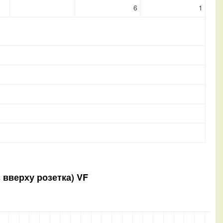
6
1
с вверху розетка) VF