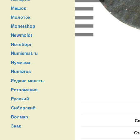
Мешок
Молоток
Monetshop
Newmolot
Нотеборг
Numismat.ru
Нумизма
Numizrus
Редкие монеты
Ретромания
Русский
Сибирский
Волмар
Со
Знак
Ст