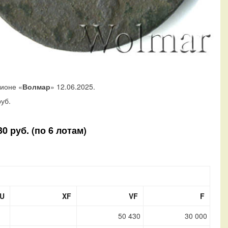
ционе «
Волмар
» 12.06.2025.
уб.
0 руб. (по 6 лотам)
U
XF
VF
F
50 430
30 000