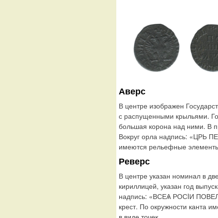
Аверс
В центре изображен Государс
с распущенными крыльями. Го
большая корона над ними. В п
Вокруг орла надпись: «ЦРЬ П
имеются рельефные элементы,
Реверс
В центре указан номинал в дв
кириллицей, указан год выпус
надпись: «ВСЕѦ РОСIИ ПОВЕЛ
крест. По окружности канта 
в виде точек.