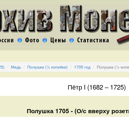
25)
Медь
Полушка (¼ копейки)
1705 год
Полушка (¼ копе
Пётр I (1682 – 1725)
Полушка 1705 - (О/с вверху розет