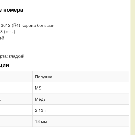
е номера
, 3612 (R4) Корона большая
78 («∸»)
лей
рта:
гладкий
ции
Полушка
MS
а
Медь
2,13 г
18 мм