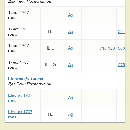
Для Речи Посполитой
Тинф 1707
Ag
года
Тинф 1707
I L
Ag
291 2
года
Тинф 1707
IL L
Ag
710 920
366 2
года
Тинф 1707
IL L G
Ag
275 7
года
Шестак (⅓ тинфа)
Для Речи Посполитой
Шестак 1707
Ag
года
Шестак 1707
I L
Ag
года