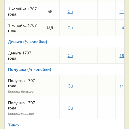
1 копейка 1707
БК
Cu
41 1
года
1 копейка 1707
МД
Cu
4 2
года
Деньга (½ копейки)
Деньга 1707
Cu
18 7
года
Полушка (¼ копейки)
Полушка 1707
года
Cu
11 2
Корона больше
Полушка 1707
года
Cu
Корона меньше
Тинф