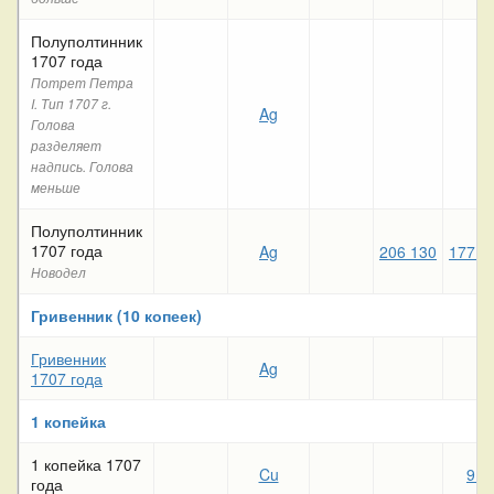
Полуполтинник
1707 года
Потрет Петра
I. Тип 1707 г.
Ag
Голова
разделяет
надпись. Голова
меньше
Полуполтинник
1707 года
Ag
206 130
177 4
Новодел
Гривенник (10 копеек)
Гривенник
Ag
1707 года
1 копейка
1 копейка 1707
Cu
9 3
года