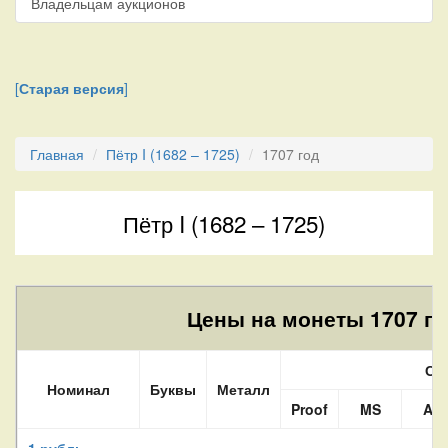
Владельцам аукционов
[
Старая версия
]
Главная
Пётр I (1682 – 1725)
1707 год
Пётр I (1682 – 1725)
Цены на монеты 1707 го
Со
Номинал
Буквы
Металл
Proof
MS
AU
1 рубль