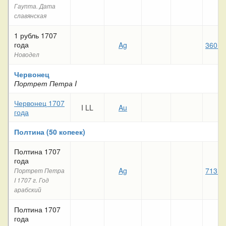
Гаупта. Дата
славянская
1 рубль 1707
года
Ag
360 0
Новодел
Червонец
Портрет Петра I
Червонец 1707
I LL
Au
года
Полтина (50 копеек)
Полтина 1707
года
Ag
713 6
Портрет Петра
I 1707 г. Год
арабский
Полтина 1707
года