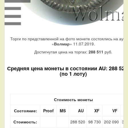
Торги по представленной на фото монете состоялись на аук
«
Волмар
» 11.07.2019.
Достигнутая цена на торгах:
288 511
руб.
Средняя цена монеты в состоянии AU: 288 520
(по 1 лоту)
Стоимость монеты
Состояние:
Proof
MS
AU
XF
VF
Стоимость:
288 520
98 730
202 090
34