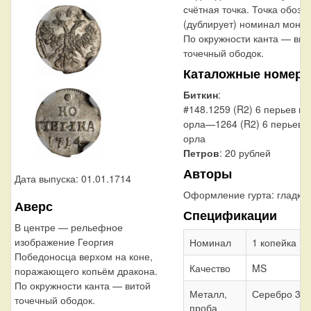
счётная точка. Точка обозн
(дублирует) номинал монет
По окружности канта — вит
точечный ободок.
Каталожные номера
Биткин
:
#148.1259 (R2) 6 перьев в 
орла—1264 (R2) 6 перьев в
орла
Петров
: 20 рублей
Авторы
Дата выпуска: 01.01.1714
Оформление гурта:
гладки
Аверс
Спецификации
В центре — рельефное
изображение Георгия
Номинал
1 копейка
Победоносца верхом на коне,
Качество
MS
поражающего копьём дракона.
По окружности канта — витой
Металл,
Серебро 39
точечный ободок.
проба