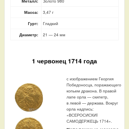
Металл:
Золото 980
Масса:
3,47 г
Гурт:
Гладкий
Диаметр:
21 — 24 мм
1 червонец 1714 года
с изображением Георгия
Победоносца, поражающего
копьем дракона. В правой
лапе орла — скипетр,
в левой — держава. Вокруг
орла надпись:
«ВСЕРОСИСКИI
САМОДЕРЖЕЦЬ 1714».