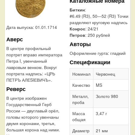
Каталожные номера
Биткин
:
#6.49 (R3), 50—52 (R3) Точки
разделяют круговую надпись
Дата выпуска: 01.01.1714
Конрос
: 24/21
Петров
: 250 рублей
Аверс
Авторы
В центре профильный
Оформление гурта:
гладкий
портрет вправо императора
Петра I, увенчанный
Спецификации
лавровым венком. Вокруг
портрета надпись: «ЦРЬ
Номинал
Червонец
ПЕТРЪ АЛЕSIЕВИЧЪ».
Качество
MS
Реверс
Металл,
Золото 980
В центре изображен
проба
Государственный Герб
России — двуглавый орёл,
Масса
3,47 г
головы которого увенчаны
общая
двумя коронами, третья,
большая корона над ними.
Диаметр
21 мм