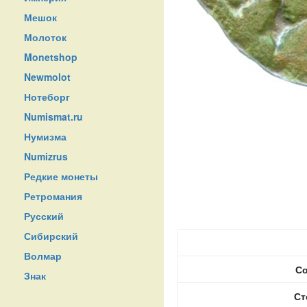
Мешок
Молоток
Monetshop
Newmolot
Нотеборг
Numismat.ru
Нумизма
Numizrus
Редкие монеты
Ретромания
Русский
Сибирский
Волмар
Со
Знак
Ст