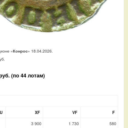
ционе «
Конрос
» 18.04.2026.
уб.
уб. (по 44 лотам)
U
XF
VF
F
3 900
1 730
580