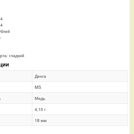
94
54
ублей
8
рта:
гладкий
ции
Денга
MS
а
Медь
4,10 г
18 мм