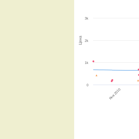
3k
Цена
2k
1k
0
Янв 2010