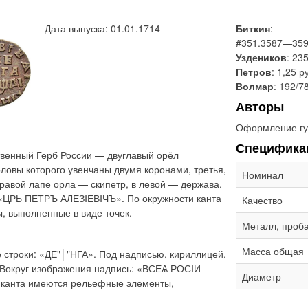
Дата выпуска: 01.01.1714
Биткин
:
#351.3587—35
Уздеников
: 23
Петров
: 1,25 р
Волмар
: 192/7
Авторы
Оформление гу
Специфика
твенный Герб России — двуглавый орёл
ловы которого увенчаны двумя коронами, третья,
Номинал
равой лапе орла — скипетр, в левой — держава.
 «ЦРЬ ПЕТРЪ АЛЕЗIЕВIЧЪ». По окружности канта
Качество
 выполненные в виде точек.
Металл, проб
Масса общая
е строки: «ДЕ"│"НГА». Под надписью, кириллицей,
. Вокруг изображения надпись: «ВСЕѦ РОСIИ
Диаметр
 канта имеются рельефные элементы,