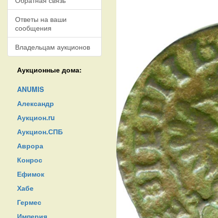
Обратная связь
Ответы на ваши
сообщения
Владельцам аукционов
Аукционные дома:
ANUMIS
Александр
Аукцион.ru
Аукцион.СПБ
Аврора
Конрос
Ефимок
Хабе
Гермес
Империя