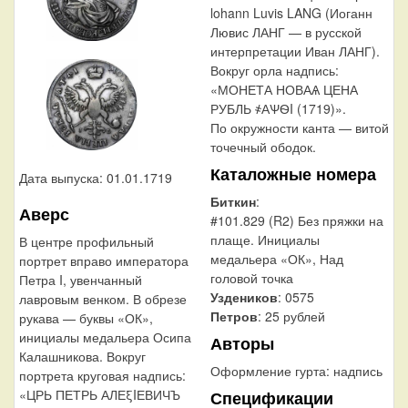
lohann Luvis LANG (Иоганн
Лювис ЛАНГ — в русской
интерпретации Иван ЛАНГ).
Вокруг орла надпись:
«МОНЕТА НОВАѦ ЦЕНА
РУБЛЬ ҂АѰѲI (1719)».
По окружности канта — витой
точечный ободок.
Каталожные номера
Дата выпуска: 01.01.1719
Биткин
:
Аверс
#101.829 (R2) Без пряжки на
плаще. Инициалы
В центре профильный
медальера «ОК», Над
портрет вправо императора
головой точка
Петра I, увенчанный
Уздеников
: 0575
лавровым венком. В обрезе
Петров
: 25 рублей
рукава — буквы «ОК»,
инициалы медальера Осипа
Авторы
Калашникова. Вокруг
Оформление гурта:
надпись
портрета круговая надпись:
«ЦРЬ ПЕТРЬ АЛЕξIЕВИЧЪ
Спецификации