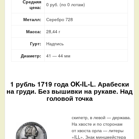
Средняя
0 руб. (по 0 лотам)
цена:
Металл:
Серебро 728
Масса:
28,44 г
Гурт:
Надпись
Диаметр:
41 — 44 мм
1 рубль 1719 года OK-IL-L. Арабески
на груди. Без вышивки на рукаве. Над
головой точка
скипетр, в левой — держава.
На хвосте и по сторонам
от хвоста орла — литеры
«ILL». Знак минцмейстера