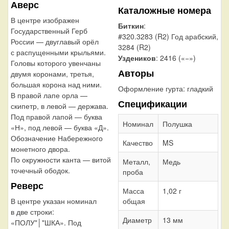
Аверс
Каталожные номера
В центре изображен
Биткин
:
Государственный Герб
#320.3283 (R2) Год арабский,
России — двуглавый орёл
3284 (R2)
с распущенными крыльями.
Уздеников
: 2416 («−»)
Головы которого увенчаны
Авторы
двумя коронами, третья,
большая корона над ними.
Оформление гурта:
гладкий
В правой лапе орла —
Спецификации
скипетр, в левой — держава.
Под правой лапой — буква
Номинал
Полушка
«Н», под левой — буква «Д».
Обозначение Набережного
Качество
MS
монетного двора.
По окружности канта — витой
Металл,
Медь
точечный ободок.
проба
Реверс
Масса
1,02 г
В центре указан номинал
общая
в две строки:
Диаметр
13 мм
«ПОЛУ"│"ШКА». Под