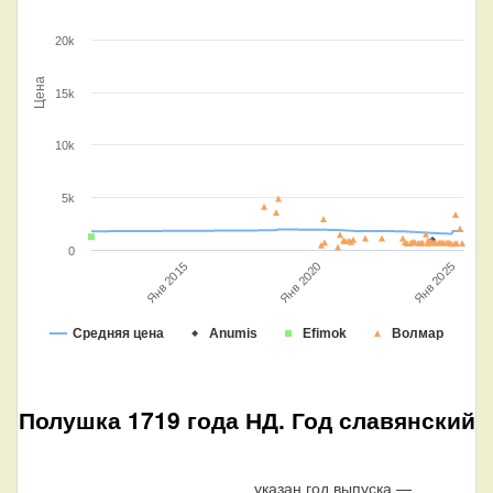
20k
Цена
15k
10k
5k
0
Янв 2015
Янв 2025
Янв 2020
Средняя цена
Anumis
Efimok
Волмар
Полушка 1719 года НД. Год славянский
указан год выпуска —