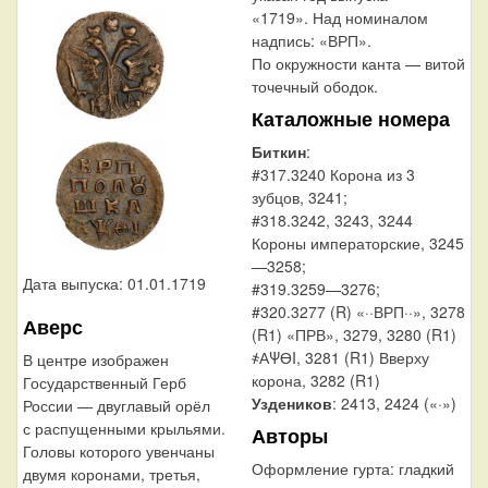
«1719». Над номиналом
надпись: «ВРП».
По окружности канта — витой
точечный ободок.
Каталожные номера
Биткин
:
#317.3240 Корона из 3
зубцов, 3241;
#318.3242, 3243, 3244
Короны императорские, 3245
—3258;
Дата выпуска: 01.01.1719
#319.3259—3276;
#320.3277 (R) «··ВРП··», 3278
Аверс
(R1) «ПРВ», 3279, 3280 (R1)
҂АΨӨI, 3281 (R1) Вверху
В центре изображен
корона, 3282 (R1)
Государственный Герб
Уздеников
: 2413, 2424 («·»)
России — двуглавый орёл
с распущенными крыльями.
Авторы
Головы которого увенчаны
Оформление гурта:
гладкий
двумя коронами, третья,