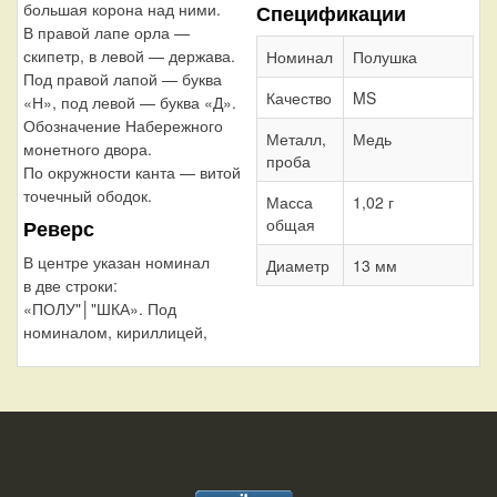
большая корона над ними.
Спецификации
В правой лапе орла —
скипетр, в левой — держава.
Номинал
Полушка
Под правой лапой — буква
Качество
MS
«Н», под левой — буква «Д».
Обозначение Набережного
Металл,
Медь
монетного двора.
проба
По окружности канта — витой
точечный ободок.
Масса
1,02 г
общая
Реверс
В центре указан номинал
Диаметр
13 мм
в две строки:
«ПОЛУ"│"ШКА». Под
номиналом, кириллицей,