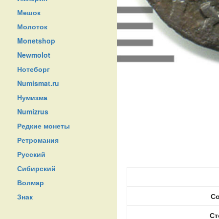
Мешок
Молоток
Monetshop
Newmolot
Нотеборг
Numismat.ru
Нумизма
Numizrus
Редкие монеты
Ретромания
Русский
Сибирский
Волмар
Со
Знак
Ст