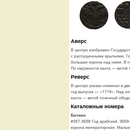
Аверс
В центре изображен Государс
с распущенными крыльями. Го
большая корона над ними. В п
По окружности канта — витой 
Реверс
В центре указан номинал в д
год выпуска — «1719». Над н
канта — витой точечный ободо
Каталожные номера
Биткин
:
#357.3658 Год арабский, 365
корона императорская. Малые