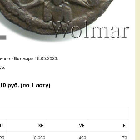
ционе «
Волмар
» 18.05.2023.
уб.
0 руб. (по 1 лоту)
U
XF
VF
F
20
2 090
490
70