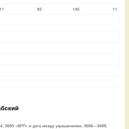
11
82
145
11
абский
4, 3685 «ВРП» и дата между украшениями, 3686—3688;