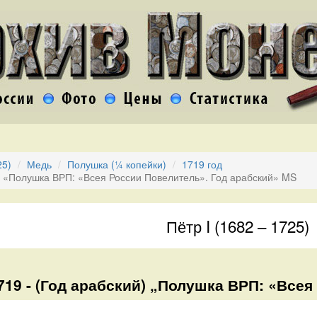
25)
Медь
Полушка (¼ копейки)
1719 год
9 «Полушка ВРП: «Всея России Повелитель». Год арабский» MS
Пётр I (1682 – 1725)
19 - (Год арабский) „Полушка ВРП: «Всея