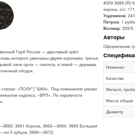
#359.3689 (R) К
корона, о/с: 17
Уздеников
: 24
Петров
: 1 рубл
Волмар
: 205/5,
Авторы
Оформление гу
твенный Герб России — двуглавый орёл
Специфика
ловы которого увенчаны двумя коронами, третья,
равой лапе орла — скипетр, в левой — держава.
Номинал
точечный ободок.
Качество
ве строки: «ПОЛУ"│"ШКА». Под номиналом указан
Металл, проб
оминалом надпись: «ВРП». По окружности
Масса общая
к.
Диаметр
9—3660, 3661 Корона, 3662—3664, 3665 Большая
—из 3 зубцов, 3666—3672;