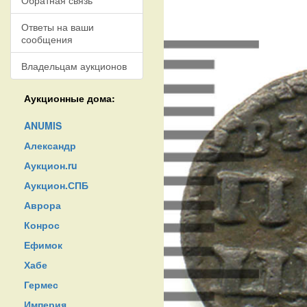
Обратная связь
Ответы на ваши
сообщения
Владельцам аукционов
Аукционные дома:
ANUMIS
Александр
Аукцион.ru
Аукцион.СПБ
Аврора
Конрос
Ефимок
Хабе
Гермес
Империя