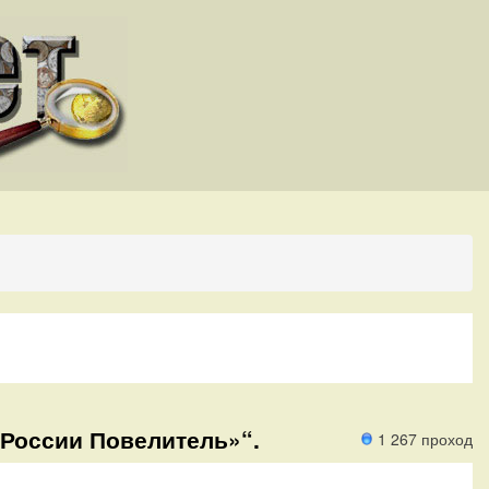
 России Повелитель»“.
1 267 проход