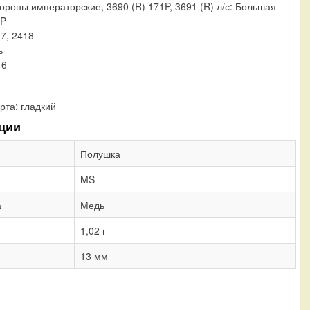
ороны императорские, 3690 (R) 171P, 3691 (R) л/с: Большая
1P
17, 2418
ь
 6
рта:
гладкий
ции
Полушка
MS
а
Медь
1,02 г
13 мм