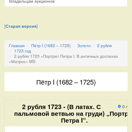
Владельцам аукционов
[
Старая версия
]
Главная
Пётр I (1682 – 1725)
Золото
2 рубля
1723 год
2 рубля 1723 «Портрет Петра I. В античных доспехах.
«Матрос» MS
Пётр I (1682 – 1725)
2 рубля 1723 - (В латах. С
0 пр
пальмовой ветвью на груди) „Портре
Петра I“.