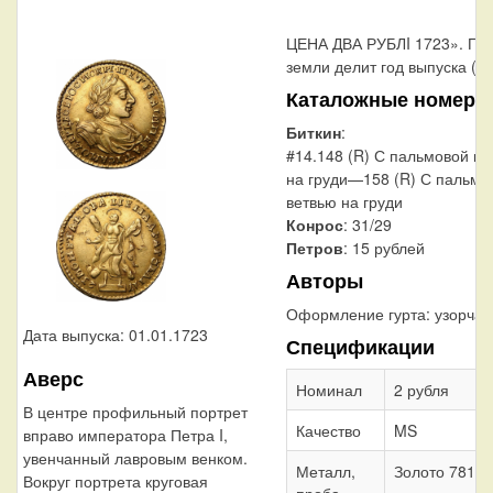
ЦЕНА ДВА РУБЛI 1723». По
земли делит год выпуска (17
Каталожные номера
Биткин
:
#14.148 (R) С пальмовой ве
на груди—158 (R) С пальмо
ветвью на груди
Конрос
: 31/29
Петров
: 15 рублей
Авторы
Оформление гурта:
узорчат
Дата выпуска: 01.01.1723
Спецификации
Аверс
Номинал
2 рубля
В центре профильный портрет
Качество
MS
вправо императора Петра I,
увенчанный лавровым венком.
Металл,
Золото 781
Вокруг портрета круговая
проба