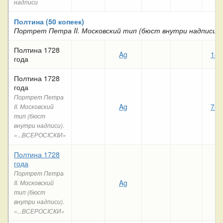
надписи
Полтина (50 копеек)
Портрет Петра II. Московский тип (бюст внутри надписи)
Полтина 1728
Ag
188
года
Полтина 1728
года
Портрет Петра
Ag
763
II. Московский
тип (бюст
внутри надписи).
«...ВСЕРОСIСКIИ»
Полтина 1728
года
Портрет Петра
Ag
II. Московский
тип (бюст
внутри надписи).
«...ВСЕРОСIСКИ»