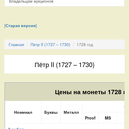
Владельцам аукционов
[
Старая версия
]
Главная
Пётр II (1727 – 1730)
1728 год
Пётр II (1727 – 1730)
Цены на монеты 1728 го
Со
Номинал
Буквы
Металл
Proof
MS
A
2 рубля