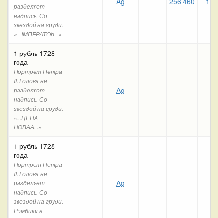
Ag
256 460
161
разделяет
надпись. Со
звездой на груди.
«...IМПЕРАТОb...».
1 рубль 1728
года
Портрет Петра
II. Голова не
Ag
разделяет
надпись. Со
звездой на груди.
«...ЦЕНА
НОВАА...»
1 рубль 1728
года
Портрет Петра
II. Голова не
Ag
49
разделяет
надпись. Со
звездой на груди.
Ромбики в