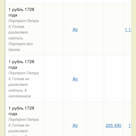
1 рубль 1728
года
Портрет Петра
II. Голова
Ag
1 199
разделяет
надпись.
Портрет без
банта
1 рубль 1728
года
Портрет Петра
Ag
II. Голова не
разделяет
надпись. 6
наплечников
1 рубль 1728
года
Портрет Петра
Ag
265 490
134
II. Голова не
разделяет