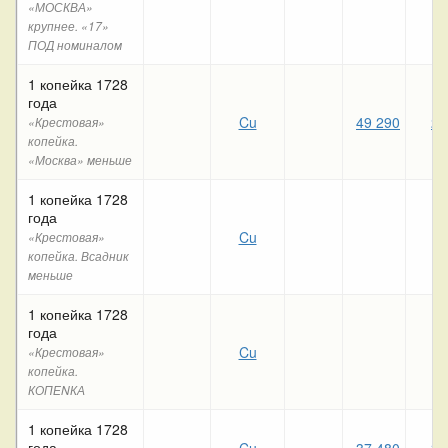
«МОСКВА»
крупнее. «17»
ПОД номиналом
1 копейка 1728
года
Cu
49 290
28
«Крестовая»
копейка.
«Москва» меньше
1 копейка 1728
года
Cu
«Крестовая»
копейка. Всадник
меньше
1 копейка 1728
года
Cu
«Крестовая»
копейка.
КОПЕNКА
1 копейка 1728
года
Cu
37 480
38