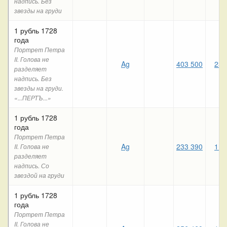
надпись. Без
звезды на груди
1 рубль 1728
года
Портрет Петра
II. Голова не
Ag
403 500
230
разделяет
надпись. Без
звезды на груди.
«...ПЕРТЪ...»
1 рубль 1728
года
Портрет Петра
Ag
233 390
116
II. Голова не
разделяет
надпись. Со
звездой на груди
1 рубль 1728
года
Портрет Петра
II. Голова не