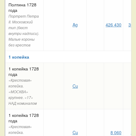
Полтина 1728
года
Портрет Петра
II. Московский
Ag
426 430
367
тип (бюст
внутри надписи).
Малые короны
без крестов
1 копейка
1 копейка 1728
года
«Крестовая»
Cu
копейка.
«МОСКВА»
крупнее. «17»
НАД номиналом
1 копейка 1728
года
«Крестовая»
Cu
8 060
22
копейка.