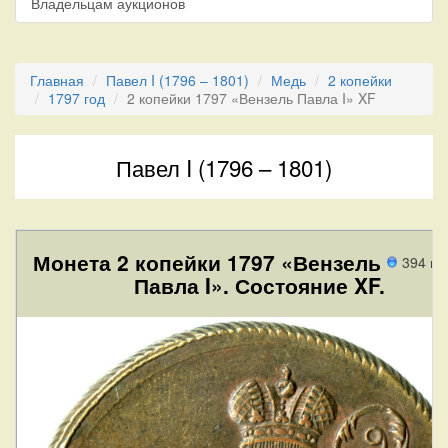
Владельцам аукционов
Главная
Павел I (1796 – 1801)
Медь
2 копейки
1797 год
2 копейки 1797 «Вензель Павла I» XF
Павел I (1796 – 1801)
Монета 2 копейки 1797 «Вензель
394 пр
Павла I». Состояние XF.