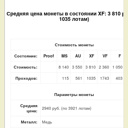
Средняя цена монеты в состоянии XF: 3 810 ру
1035 лотам)
Стоимость монеты
Состояние:
Proof
MS
AU
XF
VF
F
Стоимость:
8 140
3 550
3 810
2 360
1 050
1
Проходов:
115
561
1035
1743
403
Параметры монеты
Средняя
2940 руб. (по 3921 лотам)
цена:
Металл:
Медь