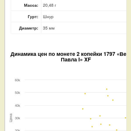
Масса:
20,48 г
Гурт:
Шнур
Диаметр:
35 мм
Динамика цен по монете
2 копейки 1797 «Вен
Павла I» XF
60k
50k
40k
Цена
30k
20k