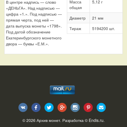
Масса
5,12 г
В центре надпись — слово
общая
«ДЕНЬГА». Над надписью —
цифра «1.». Под надписью —
Диаметр
21 мм
прямая черта, под ней —
дата выпуска монеты «1798».
Тираж
5194200 шт.
Под датой обозначение
Екатеринбургского монетного
двора — буквы «Е.М.».
© 2026
Архив монет
. Разработка ©
Endis.ru
.