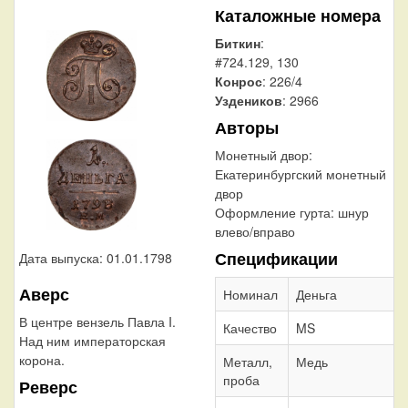
Каталожные номера
Биткин
:
#724.129, 130
Конрос
: 226/4
Уздеников
: 2966
Авторы
Монетный двор:
Екатеринбургский монетный
двор
Оформление гурта:
шнур
влево/вправо
Спецификации
Дата выпуска: 01.01.1798
Аверс
Номинал
Деньга
В центре вензель Павла I.
Качество
MS
Над ним императорская
корона.
Металл,
Медь
проба
Реверс