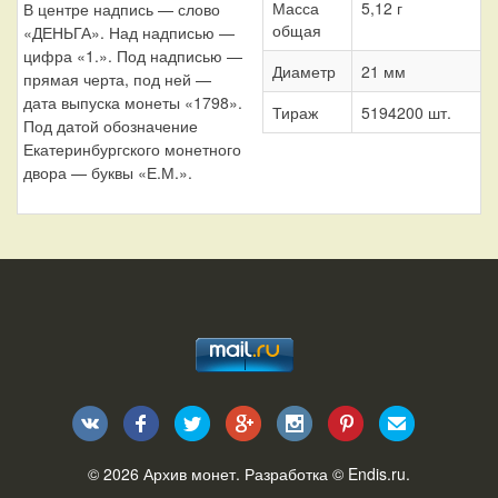
Масса
5,12 г
В центре надпись — слово
общая
«ДЕНЬГА». Над надписью —
цифра «1.». Под надписью —
Диаметр
21 мм
прямая черта, под ней —
дата выпуска монеты «1798».
Тираж
5194200 шт.
Под датой обозначение
Екатеринбургского монетного
двора — буквы «Е.М.».
© 2026
Архив монет
. Разработка ©
Endis.ru
.