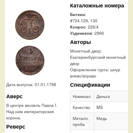
Каталожные номера
Биткин
:
#724.129, 130
Конрос
: 226/4
Уздеников
: 2966
Авторы
Монетный двор:
Екатеринбургский монетный
двор
Оформление гурта:
шнур
влево/вправо
Спецификации
Дата выпуска: 01.01.1798
Аверс
Номинал
Деньга
В центре вензель Павла I.
Качество
MS
Над ним императорская
корона.
Металл,
Медь
проба
Реверс