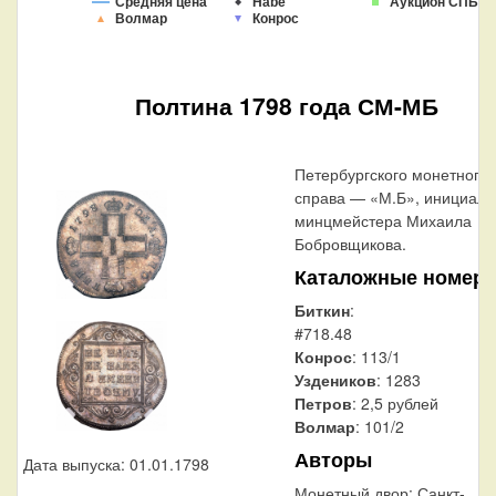
Средняя цена
Habe
Аукцион СПБ
Волмар
Конрос
Полтина 1798 года СМ-МБ
Петербургского монетного 
справа — «М.Б», инициал
минцмейстера Михаила
Бобровщикова.
Каталожные номера
Биткин
:
#718.48
Конрос
: 113/1
Уздеников
: 1283
Петров
: 2,5 рублей
Волмар
: 101/2
Авторы
Дата выпуска: 01.01.1798
Монетный двор:
Санкт-