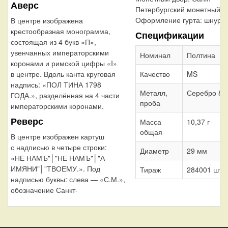
Аверс
Петербургский монетный д
Оформление гурта:
шнур в
В центре изображена
крестообразная монограмма,
Спецификации
состоящая из 4 букв «П»,
увенчанных императорскими
Номинал
Полтина
коронами и римской цифры «I»
Качество
MS
в центре. Вдоль канта круговая
надпись: «ПОЛ ТИНА 1798
Металл,
Серебро 86
ГОДА.», разделённая на 4 части
проба
императорскими коронами.
Реверс
Масса
10,37 г
общая
В центре изображен картуш
с надписью в четыре строки:
Диаметр
29 мм
«НЕ НАМЪ"│"НЕ НАМЪ"│"А
ИМЯНИ"│"ТВОЕМУ.». Под
Тираж
284001 шт.
надписью буквы: слева — «С.М.»,
обозначение Санкт-