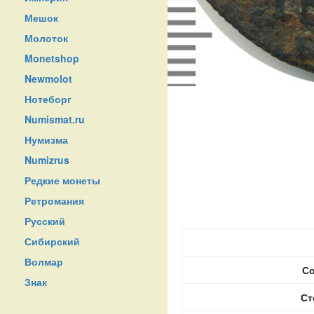
Мешок
Молоток
Monetshop
Newmolot
Нотеборг
Numismat.ru
Нумизма
Numizrus
Редкие монеты
Ретромания
Русский
Сибирский
Волмар
Со
Знак
Ст