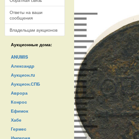
Обратная связь
Ответы на ваши
сообщения
Владельцам аукционов
Аукционные дома:
ANUMIS
Александр
Аукцион.ru
Аукцион.СПБ
Аврора
Конрос
Ефимок
Хабе
Гермес
Империя