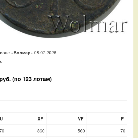
ционе «
Волмар
» 08.07.2026.
.
уб. (по 123 лотам)
U
XF
VF
F
70
860
560
70