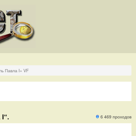
ль Павла I» VF
I“.
6 469 проходов