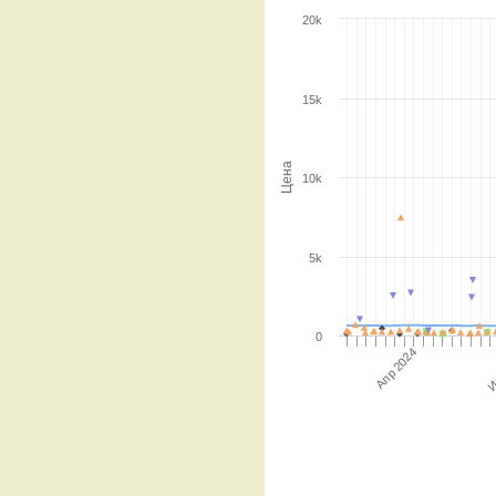
20k
15k
Цена
10k
5k
0
И
Апр 2024