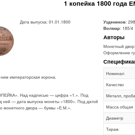
1 копейка 1800 года 
Дата выпуска: 01.01.1800
Уздеников
: 29
Волмар
: 185/4
Авторы
Монетный двор
Оформление гу
Специфика
Номинал
д ним императорская корона.
Качество
ОПЕЙКА». Над надписью — цифра «1.». Под
Металл, проб
д ней — дата выпуска монеты «1800». Под датой
Масса общая
о монетного двора — буквы «Е.М.».
Диаметр
Тираж