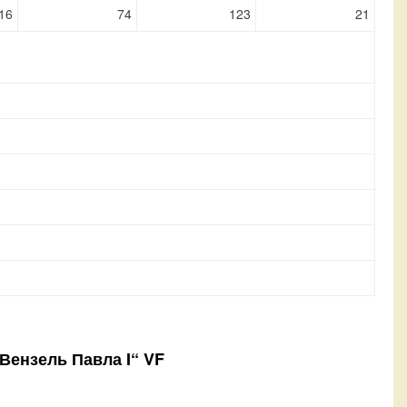
16
74
123
21
„Вензель Павла I“ VF