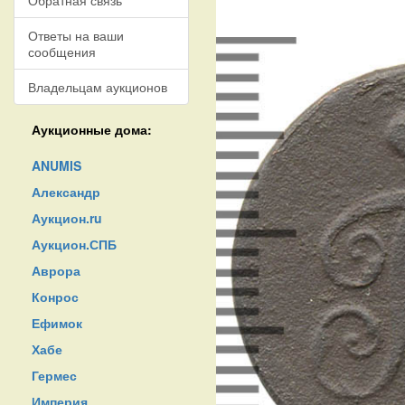
Обратная связь
Ответы на ваши
сообщения
Владельцам аукционов
Аукционные дома:
ANUMIS
Александр
Аукцион.ru
Аукцион.СПБ
Аврора
Конрос
Ефимок
Хабе
Гермес
Империя