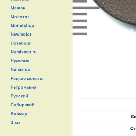
Мешок
Молоток
Monetshop
Newmolot
Нотеборг
Numismat.ru
Нумизма
Numizrus
Редкие монеты
Ретромания
Русский
Сибирский
Волмар
Со
Знак
Ст