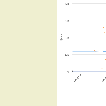
40k
30k
Цена
20k
10k
0
Янв 
Янв 2010