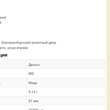
блей
й
:
Екатеринбургский монетный двор
рта:
шнур вправо
ции
Деньга
MS
а
Медь
5,12 г
21 мм
26300 шт.