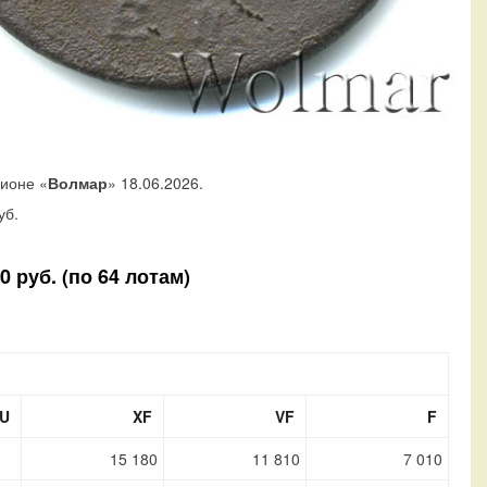
ционе «
Волмар
» 18.06.2026.
уб.
 руб. (по 64 лотам)
U
XF
VF
F
15 180
11 810
7 010