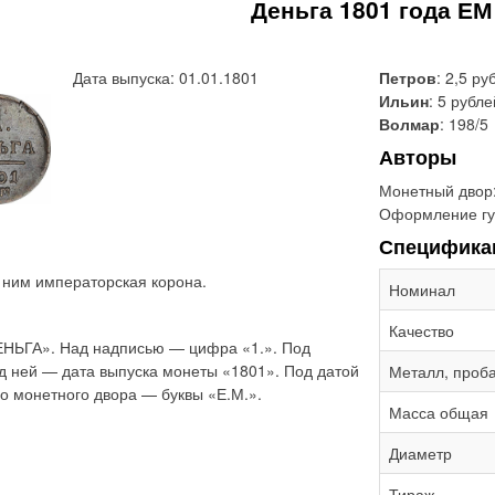
Деньга 1801 года ЕМ
Дата выпуска: 01.01.1801
Петров
: 2,5 ру
Ильин
: 5 рубле
Волмар
: 198/5
Авторы
Монетный двор
Оформление гу
Специфика
д ним императорская корона.
Номинал
Качество
ЕНЬГА». Над надписью — цифра «1.». Под
д ней — дата выпуска монеты «1801». Под датой
Металл, проб
о монетного двора — буквы «Е.М.».
Масса общая
Диаметр
Тираж