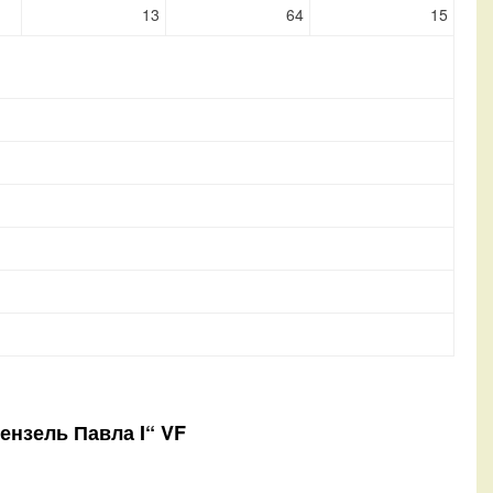
13
64
15
ензель Павла I“ VF