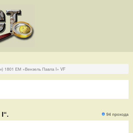
и) 1801 ЕМ «Вензель Павла I» VF
I“.
94 прохода