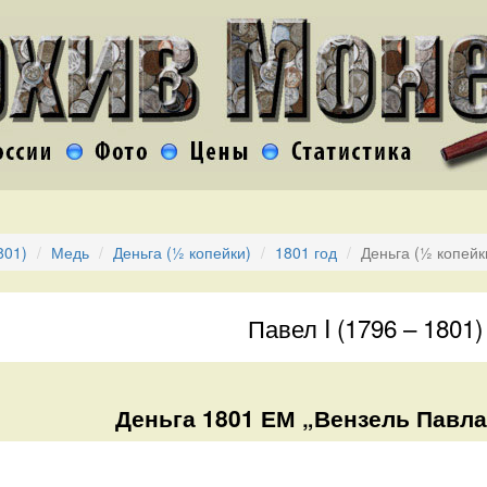
801)
Медь
Деньга (½ копейки)
1801 год
Деньга (½ копейк
Павел I (1796 – 1801)
Деньга 1801 ЕМ „Вензель Павла 