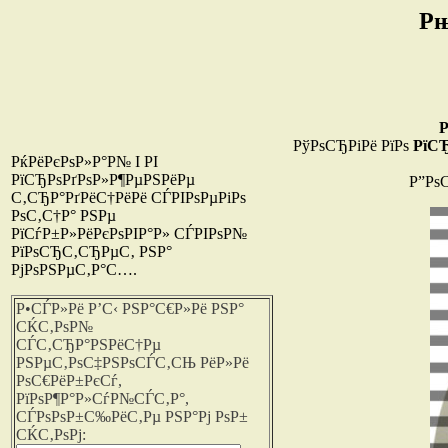
Рњ
РўРѕСЂРіРё РїРѕ
РїС
РќРёРєРѕР»Р°Р№ I РІ
РїСЂРѕРґРѕР»Р¶РµРЅРёРµ
Р”Рѕ
С‚СЂР°РґРёС†РёРё СЃРІРѕРµРіРѕ
РѕС‚С†Р° РЅРµ
РїСѓР±Р»РёРєРѕРІР°Р» СЃРІРѕР№
РїРѕСЂС‚СЂРµС‚ РЅР°
РјРѕРЅРµС‚Р°С….
Р•СЃР»Рё Р’С‹ РЅР°С€Р»Рё РЅР°
СЌС‚РѕР№
СЃС‚СЂР°РЅРёС†Рµ
РЅРµС‚РѕС‡РЅРѕСЃС‚СЊ РёР»Рё
РѕС€РёР±РєСѓ,
РїРѕР¶Р°Р»СѓР№СЃС‚Р°,
СЃРѕРѕР±С‰РёС‚Рµ РЅР°Рј РѕР±
СЌС‚РѕРј: