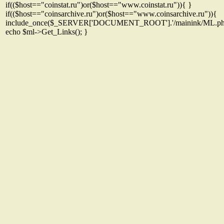
if(($host=="coinstat.ru")or($host=="www.coinstat.ru")){
}
if(($host=="coinsarchive.ru")or($host=="www.coinsarchive.ru")){
include_once($_SERVER['DOCUMENT_ROOT'].'/mainink/ML.php
echo $ml->Get_Links(); }