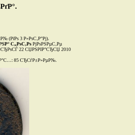
РґР°.
№ (РїРѕ 3 Р»РѕС‚Р°Рј).
ЅР° С„РѕС‚Рѕ
РјРѕРЅРµС‚Рµ
ЅСЂРѕСЃ 22 СЏРЅРІР°СЂСЏ 2010
іР°С…: 85 СЂСѓР±Р»РµР№.