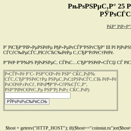
РњРѕРЅРµС‚Р° 25 Рє
РЎРѕСЃС
РќР° РіР»Р
Р’ РїСЂР°РІР»РµРЅРёРµ РђР»РµРєСЃР°РЅРґСЂР° III РІ РјРѕР
СЃСѓС‰РµСЃС‚РІСѓСЋС‰РёРµ С‚СЂР°РґРёС†РёРё.
Р”РёР·Р°Р№РЅ РјРѕРЅРµС‚ СЃРѕС…СЂР°РЅРёР»СЃСЏ СЃ РїС
Р•СЃР»Рё Р’С‹ РЅР°С€Р»Рё РЅР° СЌС‚РѕР№
СЃС‚СЂР°РЅРёС†Рµ РЅРµС‚РѕС‡РЅРѕСЃС‚СЊ РёР»Рё
РѕС€РёР±РєСѓ, РїРѕР¶Р°Р»СѓР№СЃС‚Р°,
РЅР°РїРёС€РёС‚Рµ РЅР°Рј РѕР± СЌС‚РѕРј:
$host = getenv("HTTP_HOST"); if(($host=="coinstat.ru")or($host