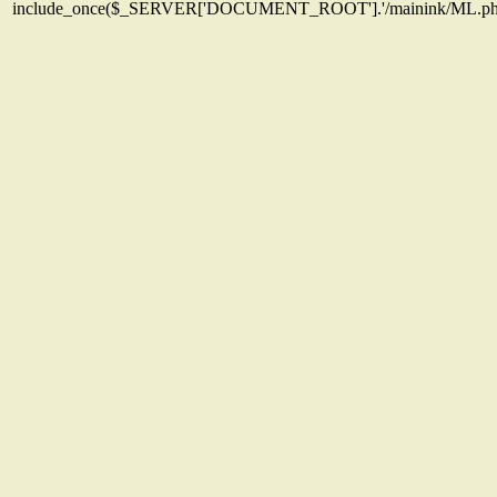
include_once($_SERVER['DOCUMENT_ROOT'].'/mainink/ML.php')