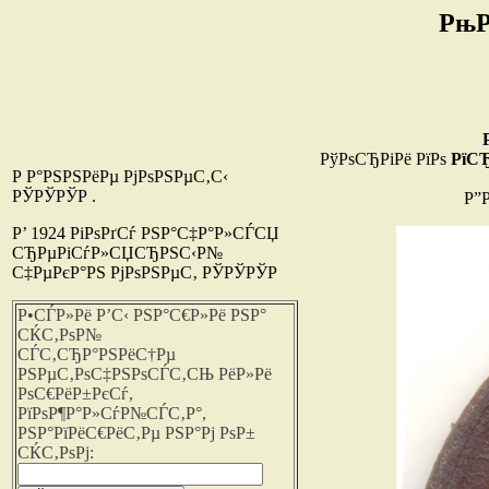
РњР
РўРѕСЂРіРё РїРѕ
РїС
Р Р°РЅРЅРёРµ РјРѕРЅРµС‚С‹
РЎРЎРЎР .
Р”
Р’ 1924 РіРѕРґСѓ РЅР°С‡Р°Р»СЃСЏ
СЂРµРіСѓР»СЏСЂРЅС‹Р№
С‡РµРєР°РЅ РјРѕРЅРµС‚ РЎРЎРЎР
Р•СЃР»Рё Р’С‹ РЅР°С€Р»Рё РЅР°
СЌС‚РѕР№
СЃС‚СЂР°РЅРёС†Рµ
РЅРµС‚РѕС‡РЅРѕСЃС‚СЊ РёР»Рё
РѕС€РёР±РєСѓ,
РїРѕР¶Р°Р»СѓР№СЃС‚Р°,
РЅР°РїРёС€РёС‚Рµ РЅР°Рј РѕР±
СЌС‚РѕРј: