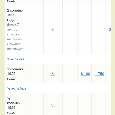
2 копейки
1929
года
Венок 7
Br
2 3
лент с
круговой
надписью.
Номинал
приспущен
1 копейка
1 копейка
1929
Br
8 160
1 750
5
года
½ копейки
½
копейки
Cu
6
1929
года