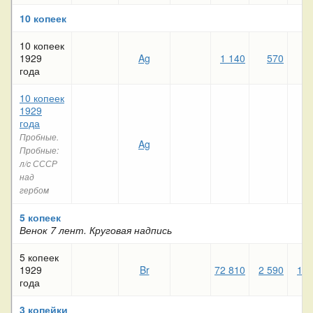
10 копеек
10 копеек
1929
Ag
1 140
570
2
года
10 копеек
1929
года
Пробные.
Ag
Пробные:
л/c СССР
над
гербом
5 копеек
Венок 7 лент. Круговая надпись
5 копеек
1929
Br
72 810
2 590
1 3
года
3 копейки