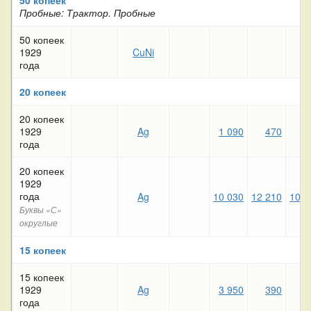
Пробные: Трактор. Пробные
50 копеек
1929
CuNi
года
20 копеек
20 копеек
1929
Ag
1 090
470
2
года
20 копеек
1929
года
Ag
10 030
12 210
10 8
Буквы «С»
округлые
15 копеек
15 копеек
1929
Ag
3 950
390
2
года