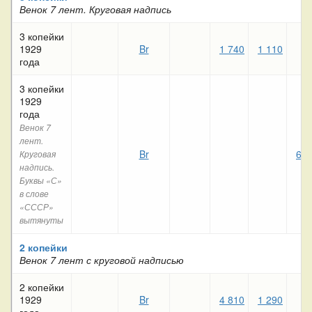
Венок 7 лент. Круговая надпись
3 копейки
1929
Br
1 740
1 110
5
года
3 копейки
1929
года
Венок 7
лент.
Br
6 7
Круговая
надпись.
Буквы «С»
в слове
«СССР»
вытянуты
2 копейки
Венок 7 лент с круговой надписью
2 копейки
1929
Br
4 810
1 290
3
года