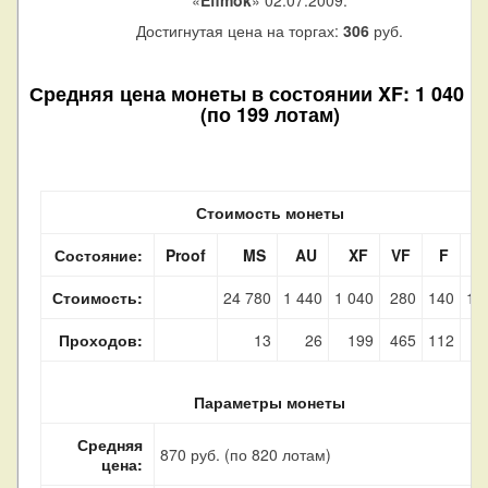
«
Efimok
» 02.07.2009.
Достигнутая цена на торгах:
306
руб.
Средняя цена монеты в состоянии XF: 1 040 р
(по 199 лотам)
Стоимость монеты
Состояние:
Proof
MS
AU
XF
VF
F
G
Стоимость:
24 780
1 440
1 040
280
140
15
Проходов:
13
26
199
465
112
Параметры монеты
Средняя
870 руб. (по 820 лотам)
цена: