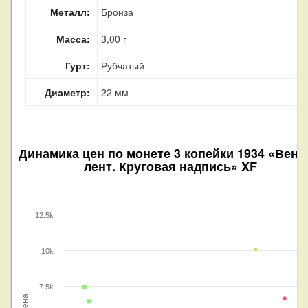
Металл:
Бронза
Масса:
3,00 г
Гурт:
Рубчатый
Диаметр:
22 мм
Динамика цен по монете
3 копейки 1934 «Вено
лент. Круговая надпись» XF
12.5k
10k
7.5k
Цена