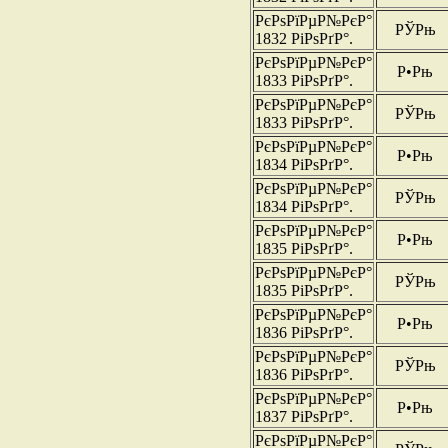
РєРѕРїРµР№РєР°
РЎРњ
1832 РіРѕРґР°.
РєРѕРїРµР№РєР°
Р•Рњ
1833 РіРѕРґР°.
РєРѕРїРµР№РєР°
РЎРњ
1833 РіРѕРґР°.
РєРѕРїРµР№РєР°
Р•Рњ
1834 РіРѕРґР°.
РєРѕРїРµР№РєР°
РЎРњ
1834 РіРѕРґР°.
РєРѕРїРµР№РєР°
Р•Рњ
1835 РіРѕРґР°.
РєРѕРїРµР№РєР°
РЎРњ
1835 РіРѕРґР°.
РєРѕРїРµР№РєР°
Р•Рњ
1836 РіРѕРґР°.
РєРѕРїРµР№РєР°
РЎРњ
1836 РіРѕРґР°.
РєРѕРїРµР№РєР°
Р•Рњ
1837 РіРѕРґР°.
РєРѕРїРµР№РєР°