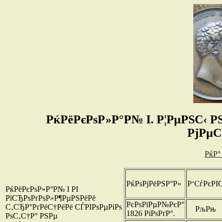
РќРёРєРѕР»Р°Р№ I. Р¦РµРЅС‹ Р
РјРµС
РќР°
РќРѕРјРёРЅР°Р»
Р‘СѓРєРІ
РќРёРєРѕР»Р°Р№ I РІ
РїСЂРѕРґРѕР»Р¶РµРЅРёРё
РєРѕРїРµР№РєР°
С‚СЂР°РґРёС†РёРё СЃРІРѕРµРіРѕ
РљРњ
1826 РіРѕРґР°.
РѕС‚С†Р° РЅРµ