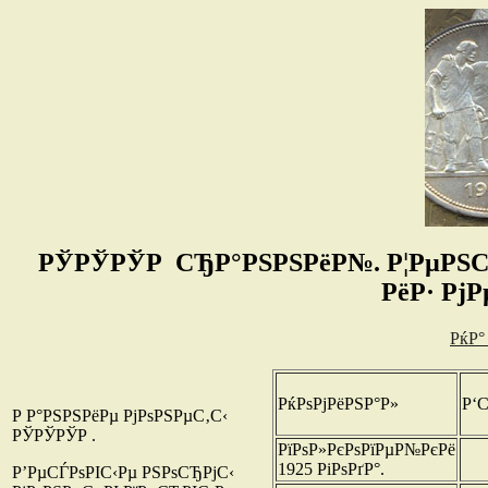
РЎРЎРЎР СЂР°РЅРЅРёР№. Р¦РµРЅС‹ 
РёР· РјР
РќР°
РќРѕРјРёРЅР°Р»
Р‘С
Р Р°РЅРЅРёРµ РјРѕРЅРµС‚С‹
РЎРЎРЎР .
РїРѕР»РєРѕРїРµР№РєРё
1925 РіРѕРґР°.
Р’РµСЃРѕРІС‹Рµ РЅРѕСЂРјС‹