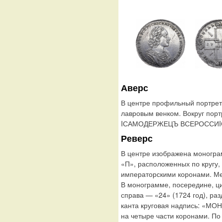
Аверс
В центре профильный портрет
лавровым венком. Вокруг по
IСАМОДЕРЖЕЦЪ ВСЕРОССИIСКИI
Реверс
В центре изображена моногра
«П», расположенных по кругу,
императорскими коронами. Ме
В монограмме, посередине, ц
справа — «24» (1724 год), р
канта круговая надпись: «М
на четыре части коронами. По