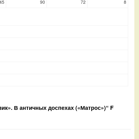
45
90
72
8
овик». В античных доспехах («Матрос»)“ F