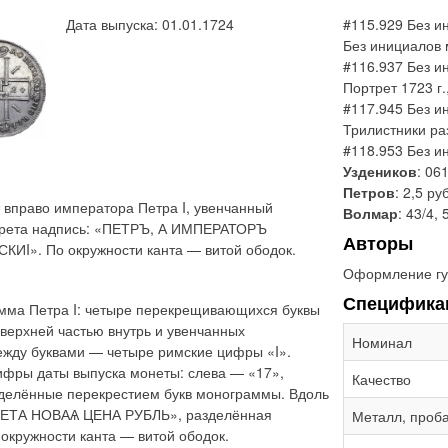
Дата выпуска: 01.01.1724
#115.929 Без и
Без инициалов 
#116.937 Без и
Портрет 1723 г
#117.945 Без и
Трилистники ра
#118.953 Без и
Уздеников
: 06
Петров
: 2,5 ру
 вправо императора Петра I, увенчанный
Волмар
: 43/4, 
ртрета надпись: «ПЕТРЪ, А ИМПЕРАТОРЪ
Авторы
». По окружности канта — витой ободок.
Оформление гу
Специфика
мма Петра I: четыре перекрещивающихся буквы
 верхней частью внутрь и увенчанных
Номинал
жду буквами — четыре римские цифры «I».
ифры даты выпуска монеты: слева — «17»,
Качество
азделённые перекрестием букв монограммы. Вдоль
ОНЕТА НОВАѦ ЦЕНА РУБЛЬ», разделённая
Металл, проб
 окружности канта — витой ободок.