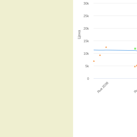
30k
25k
20k
Цена
15k
10k
5k
0
Ян
Янв 2008