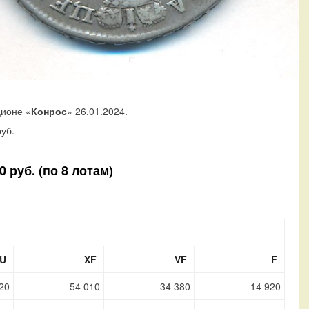
ционе «
Конрос
» 26.01.2024.
уб.
 руб. (по 8 лотам)
U
XF
VF
F
20
54 010
34 380
14 920