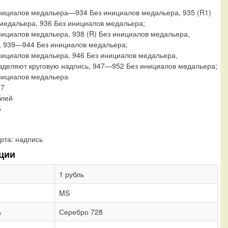
нициалов медальера—934 Без инициалов медальера, 935 (R1)
медальера, 936 Без инициалов медальера;
нициалов медальера, 938 (R) Без инициалов медальера,
., 939—944 Без инициалов медальера;
нициалов медальера, 946 Без инициалов медальера,
зделяют круговую надпись, 947—952 Без инициалов медальера;
нициалов медальера
17
блей
5
рта:
надпись
ции
1 рубль
MS
а
Серебро 728