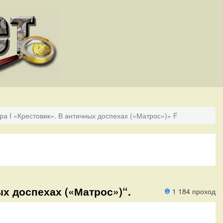
ра I «Крестовик». В античных доспехах («Матрос»)» F
ых доспехах («Матрос»)“.
1 184 проход