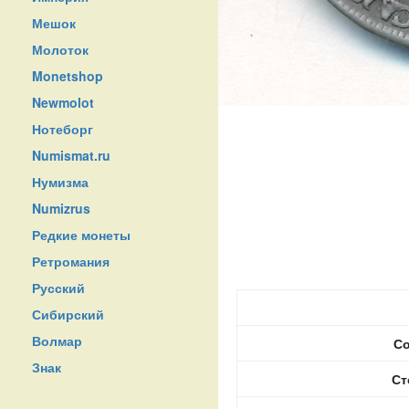
Мешок
Молоток
Monetshop
Newmolot
Нотеборг
Numismat.ru
Нумизма
Numizrus
Редкие монеты
Ретромания
Русский
Сибирский
Волмар
Со
Знак
Ст