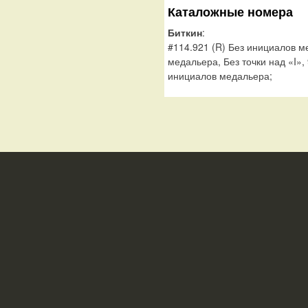
Каталожные номера
Биткин
:
#114.921 (R) Без инициалов ме
медальера, Без точки над «I»
инициалов медальера;