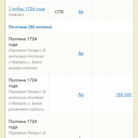
1 рубль 1724 года
СПБ
Ag
Новодел
Полтина (50 копеек)
Полтина 1724
года
Портрет Петра I. В
Ag
античных доспехах
(«Матрос»). Бюст
внутри надписи
Полтина 1724
года
Портрет Петра I. В
Ag
169 340
1
античных доспехах
(«Матрос»), Бюст
разделяет надпись
Полтина 1724
года
Портрет Петра I. В