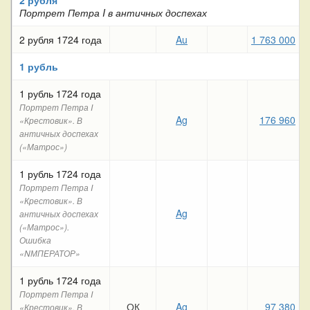
Портрет Петра I в античных доспехах
2 рубля 1724 года
Au
1 763 000
6
1 рубль
1 рубль 1724 года
Портрет Петра I
Ag
176 960
1
«Крестовик». В
античных доспехах
(«Матрос»)
1 рубль 1724 года
Портрет Петра I
«Крестовик». В
Ag
античных доспехах
(«Матрос»).
Ошибка
«NМПЕРАТОР»
1 рубль 1724 года
Портрет Петра I
ОК
Ag
97 380
«Крестовик». В