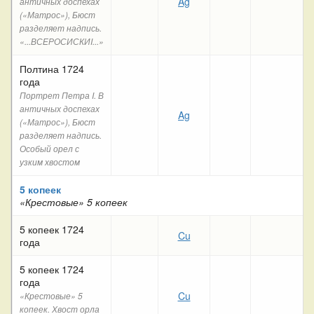
Ag
античных доспехах
(«Матрос»), Бюст
разделяет надпись.
«...ВСЕРОСИСКИI...»
Полтина 1724
года
Портрет Петра I. В
античных доспехах
Ag
(«Матрос»), Бюст
разделяет надпись.
Особый орел с
узким хвостом
5 копеек
«Крестовые» 5 копеек
5 копеек 1724
Cu
года
5 копеек 1724
года
Cu
«Крестовые» 5
копеек. Хвост орла