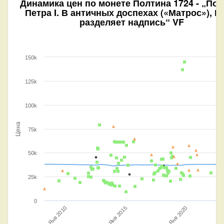
Динамика цен по монете
Полтина 1724 - „Пор
Петра I. В античных доспехах («Матрос»), Б
разделяет надпись“ VF
150k
125k
100k
Цена
75k
50k
25k
0
Янв 2010
Янв 2015
Янв 2020