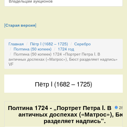
Владельцам аукционов
[
Старая версия
]
Главная
Пётр I (1682 – 1725)
Серебро
Полтина (50 копеек)
1724 год
Полтина (50 копеек) 1724 «Портрет Петра I. В
античных доспехах («Матрос»), Бюст разделяет надпись»
VF
Пётр I (1682 – 1725)
Полтина 1724 - „Портрет Петра I. В
289
античных доспехах («Матрос»), Бю
разделяет надпись“.