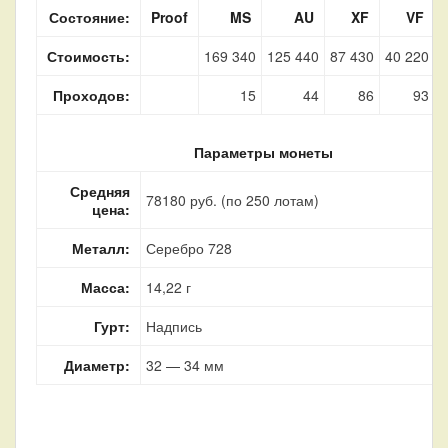
Состояние:
Proof
MS
AU
XF
VF
Стоимость:
169 340
125 440
87 430
40 220
1
Проходов:
15
44
86
93
Параметры монеты
Средняя
78180 руб. (по 250 лотам)
цена:
Металл:
Серебро 728
Масса:
14,22 г
Гурт:
Надпись
Диаметр:
32 — 34 мм