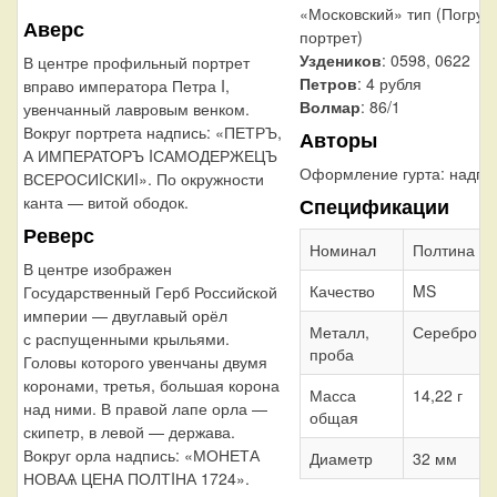
«Московский» тип (Погруд
Аверс
портрет)
Уздеников
: 0598, 0622
В центре профильный портрет
Петров
: 4 рубля
вправо императора Петра I,
Волмар
: 86/1
увенчанный лавровым венком.
Вокруг портрета надпись: «ПЕТРЪ,
Авторы
А ИМПЕРАТОРЪ IСАМОДЕРЖЕЦЪ
Оформление гурта:
надпи
ВСЕРОСИIСКИI». По окружности
канта — витой ободок.
Спецификации
Реверс
Номинал
Полтина
В центре изображен
Качество
MS
Государственный Герб Российской
империи — двуглавый орёл
Металл,
Серебро 7
с распущенными крыльями.
проба
Головы которого увенчаны двумя
коронами, третья, большая корона
Масса
14,22 г
над ними. В правой лапе орла —
общая
скипетр, в левой — держава.
Вокруг орла надпись: «МОНЕТА
Диаметр
32 мм
НОВАѦ ЦЕНА ПОЛТIНА 1724».