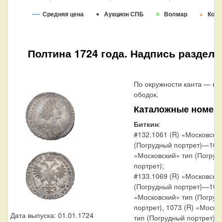
Средняя цена
Аукцион СПБ
Волмар
Конр
Полтина 1724 года. Надпись разделе
По окружности канта — ви
ободок.
Каталожные номер
Биткин
:
#132.1061 (R) «Московски
(Погрудный портрет)—106
«Московский» тип (Погруд
портрет);
#133.1069 (R) «Московски
(Погрудный портрет)—107
«Московский» тип (Погруд
портрет), 1073 (R) «Моско
Дата выпуска: 01.01.1724
тип (Погрудный портрет), 