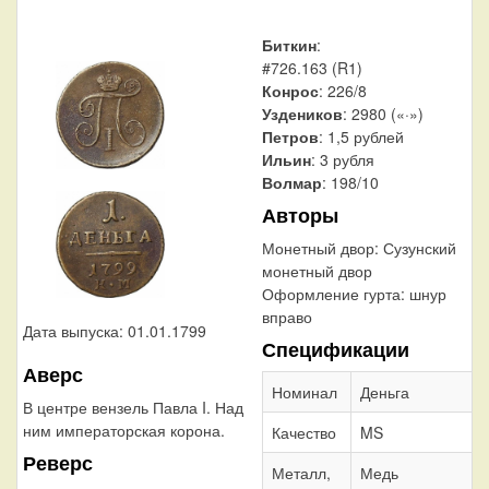
Биткин
:
#726.163 (R1)
Конрос
: 226/8
Уздеников
: 2980 («·»)
Петров
: 1,5 рублей
Ильин
: 3 рубля
Волмар
: 198/10
Авторы
Монетный двор:
Сузунский
монетный двор
Оформление гурта:
шнур
вправо
Дата выпуска: 01.01.1799
Спецификации
Аверс
Номинал
Деньга
В центре вензель Павла I. Над
ним императорская корона.
Качество
MS
Реверс
Металл,
Медь