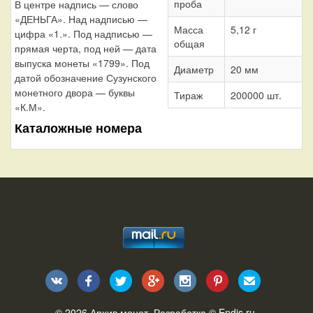
проба
В центре надпись — слово
«ДЕНЬГА». Над надписью —
Масса
5,12 г
цифра «1.». Под надписью —
общая
прямая черта, под ней — дата
выпуска монеты «1799». Под
Диаметр
20 мм
датой обозначение Сузунского
монетного двора — буквы
Тираж
200000 шт.
«К.М».
Каталожные номера
© 2026
Архив монет
. Разработка ©
Endis.ru
.