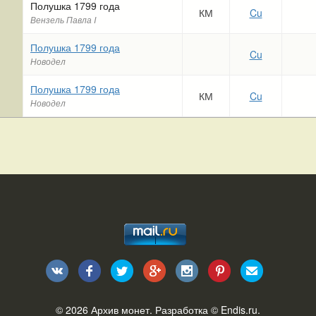
Полушка 1799 года
КМ
Cu
Вензель Павла I
Полушка 1799 года
Cu
Новодел
Полушка 1799 года
КМ
Cu
Новодел
© 2026
Архив монет
. Разработка ©
Endis.ru
.