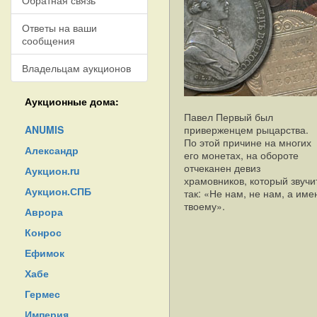
Обратная связь
Ответы на ваши
сообщения
Владельцам аукционов
Аукционные дома:
Павел Первый был
ANUMIS
приверженцем рыцарства.
По этой причине на многих
Александр
его монетах, на обороте
отчеканен девиз
Аукцион.ru
храмовников, который звучи
Аукцион.СПБ
так: «Не нам, не нам, а име
твоему».
Аврора
Конрос
Ефимок
Хабе
Гермес
Империя