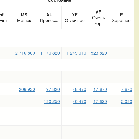
VF
of
MS
AU
XF
F
Очень
учш.
Мешок
Превосх.
Отличное
Хорошее
хор.
12 716 800
1 170 820
1 249 010
523 820
206 930
97 820
48 470
17 670
7 670
130 250
40 470
17 820
5 030