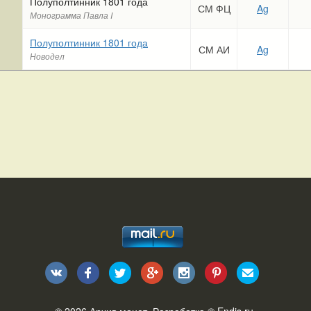
Полуполтинник 1801 года
СМ ФЦ
Ag
Монограмма Павла I
Полуполтинник 1801 года
СМ АИ
Ag
Новодел