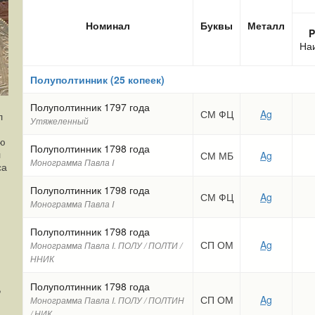
Номинал
Буквы
Металл
P
На
Полуполтинник (25 копеек)
Полуполтинник 1797 года
СМ ФЦ
Ag
л
Утяжеленный
юю
Полуполтинник 1798 года
л
СМ МБ
Ag
Монограмма Павла I
са
Полуполтинник 1798 года
СМ ФЦ
Ag
Монограмма Павла I
Полуполтинник 1798 года
СП ОМ
Ag
Монограмма Павла I. ПОЛУ / ПОЛТИ /
ННИК
Полуполтинник 1798 года
,
СП ОМ
Ag
Монограмма Павла I. ПОЛУ / ПОЛТИН
/ НИК