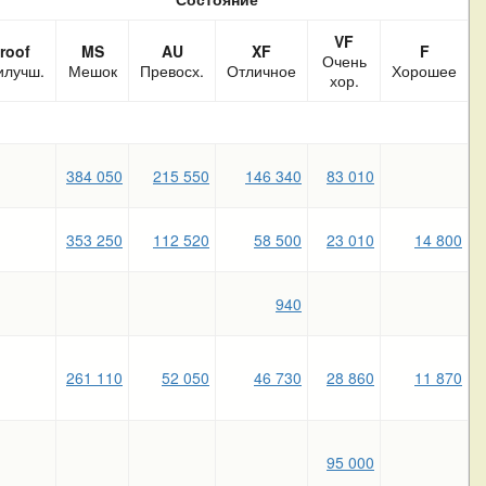
VF
roof
MS
AU
XF
F
Очень
илучш.
Мешок
Превосх.
Отличное
Хорошее
хор.
384 050
215 550
146 340
83 010
353 250
112 520
58 500
23 010
14 800
940
261 110
52 050
46 730
28 860
11 870
95 000