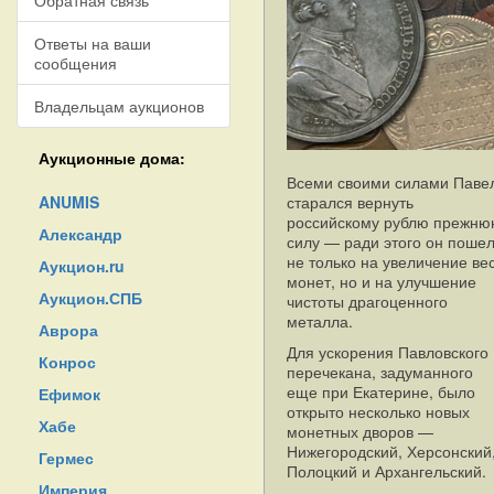
Обратная связь
Ответы на ваши
сообщения
Владельцам аукционов
Аукционные дома:
Всеми своими силами Паве
ANUMIS
старался вернуть
российскому рублю прежн
Александр
силу — ради этого он поше
не только на увеличение ве
Аукцион.ru
монет, но и на улучшение
Аукцион.СПБ
чистоты драгоценного
металла.
Аврора
Для ускорения Павловского
Конрос
перечекана, задуманного
еще при Екатерине, было
Ефимок
открыто несколько новых
Хабе
монетных дворов —
Нижегородский, Херсонский
Гермес
Полоцкий и Архангельский.
Империя