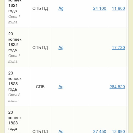
1821
СПБ ПД
Ag
24 100
11 600
года
Орел 1
типа
20
копеек
1822
СПБ ПД
Ag
17 730
года
Орел 1
типа
20
копеек
1823
СПБ
Ag
284 520
17
года
Орел 2
типа
20
копеек
1823
года
СПБ ПД
Ag
37 450
12 990