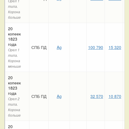
Орел 1
типа.
Корона
больше
20
копеек
1823
года
СПБ ПД
Ag
100 790
15 320
Орел 1
типа.
Корона
меньше
20
копеек
1823
года
СПБ ПД
Ag
32 570
10 870
Орел 2
типа.
Корона
больше
20