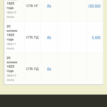
1825
СПБ НГ
Ag
183 820
4
года
Орел 2
типа
20
копеек
1825
СПБ ПД
Ag
5 490
года
Орел 1
типа
20
копеек
1825
СПБ ПД
Ag
года
Орел 2
типа