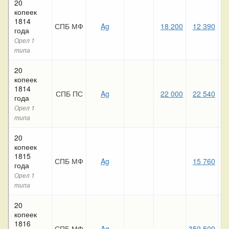
20
копеек
1814
СПБ МФ
Ag
18 200
12 390
года
Орел 1
типа
20
копеек
1814
СПБ ПС
Ag
22 000
22 540
года
Орел 1
типа
20
копеек
1815
СПБ МФ
Ag
15 760
года
Орел 1
типа
20
копеек
1816
СПБ МФ
Ag
359 500
8