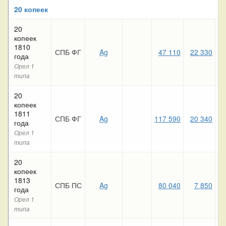
20 копеек
20
копеек
1810
СПБ ФГ
Ag
47 110
22 330
года
Орел 1
типа
20
копеек
1811
СПБ ФГ
Ag
117 590
20 340
года
Орел 1
типа
20
копеек
1813
СПБ ПС
Ag
80 040
7 850
года
Орел 1
типа