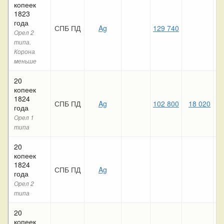
копеек
1823
года
СПБ ПД
Ag
129 740
Орел 2
типа.
Корона
меньше
20
копеек
1824
СПБ ПД
Ag
102 800
18 020
года
Орел 1
типа
20
копеек
1824
СПБ ПД
Ag
года
Орел 2
типа
20
копеек