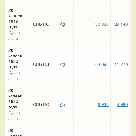
20
копеек
1819
СПБ ПС
Ag
30 330
29 140
года
Орел 1
типа
20
копеек
1820
СПБ ПД
Ag
64 690
11 270
года
Орел 1
типа
20
копеек
1820
СПБ ПС
Ag
6 930
4 980
года
Орел 1
типа
20
копеек