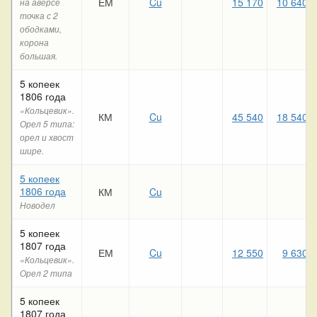
ЕМ
Cu
15 170
10 640
на аверсе
точка с 2
ободками,
корона
большая.
5 копеек
1806 года
«Кольцевик».
КМ
Cu
45 540
18 540
Орел 5 типа:
орел и хвост
шире.
5 копеек
1806 года
КМ
Cu
Новодел
5 копеек
1807 года
ЕМ
Cu
12 550
9 630
«Кольцевик».
Орел 2 типа
5 копеек
1807 года