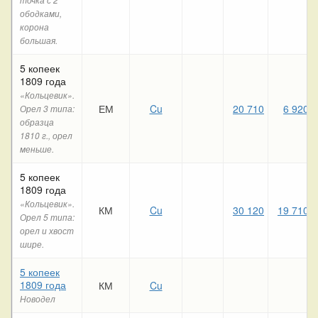
ободками,
корона
большая.
5 копеек
1809 года
«Кольцевик».
ЕМ
Cu
20 710
6 920
Орел 3 типа:
образца
1810 г., орел
меньше.
5 копеек
1809 года
«Кольцевик».
КМ
Cu
30 120
19 710
Орел 5 типа:
орел и хвост
шире.
5 копеек
1809 года
КМ
Cu
Новодел