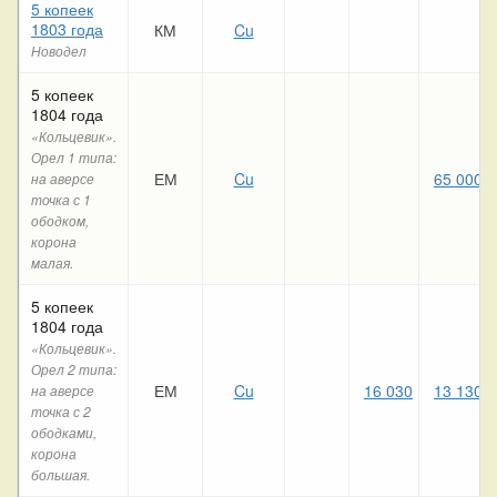
5 копеек
1803 года
КМ
Cu
Новодел
5 копеек
1804 года
«Кольцевик».
Орел 1 типа:
ЕМ
Cu
65 000
на аверсе
точка с 1
ободком,
корона
малая.
5 копеек
1804 года
«Кольцевик».
Орел 2 типа:
ЕМ
Cu
16 030
13 130
на аверсе
точка с 2
ободками,
корона
большая.