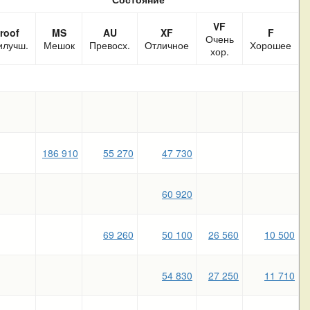
VF
roof
MS
AU
XF
F
Очень
илучш.
Мешок
Превосх.
Отличное
Хорошее
хор.
186 910
55 270
47 730
60 920
69 260
50 100
26 560
10 500
54 830
27 250
11 710