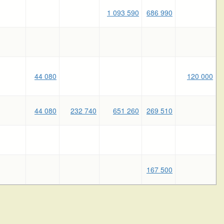
1 093 590
686 990
44 080
120 000
44 080
232 740
651 260
269 510
167 500