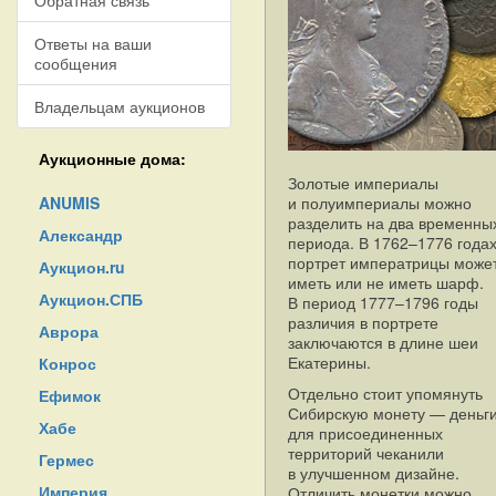
Обратная связь
Ответы на ваши
сообщения
Владельцам аукционов
Аукционные дома:
Золотые империалы
ANUMIS
и полуимпериалы можно
разделить на два временны
Александр
периода. В 1762–1776 года
портрет императрицы може
Аукцион.ru
иметь или не иметь шарф.
Аукцион.СПБ
В период 1777–1796 годы
различия в портрете
Аврора
заключаются в длине шеи
Екатерины.
Конрос
Отдельно стоит упомянуть
Ефимок
Сибирскую монету — деньг
Хабе
для присоединенных
территорий чеканили
Гермес
в улучшенном дизайне.
Империя
Отличить монетки можно