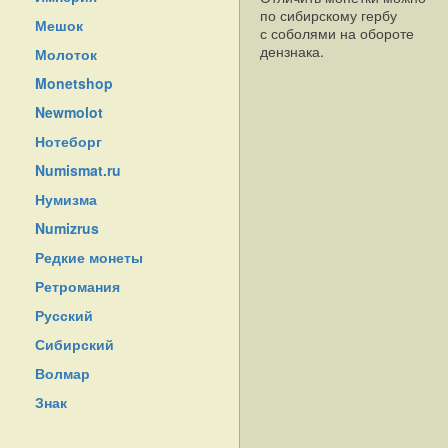
по сибирскому гербу
Мешок
с соболями на обороте
дензнака.
Молоток
Monetshop
Newmolot
Нотеборг
Numismat.ru
Нумизма
Numizrus
Редкие монеты
Ретромания
Русский
Сибирский
Волмар
Знак