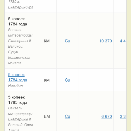
1780 г.
Екатеринбург
5 копеек
1784 года
Вензель
императрицы
КМ
Cu
10 370
4 430
Екатерины II
Великой.
Сузун-
Колыванская
монета
5 копеек
1784 года
КМ
Cu
Новодел
5 копеек
1785 года
Вензель
императрицы
ЕМ
Cu
6 670
2 370
Екатерины II
Великой. Орел
1780 г.