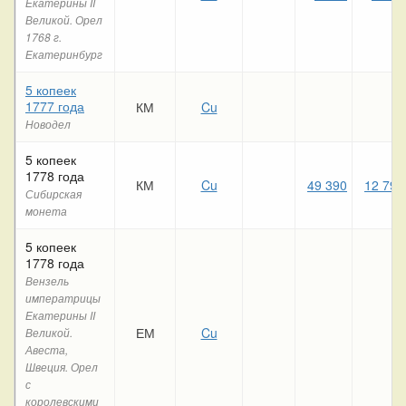
Екатерины II
Великой. Орел
1768 г.
Екатеринбург
5 копеек
1777 года
КМ
Cu
Новодел
5 копеек
1778 года
КМ
Cu
49 390
12 790
Сибирская
монета
5 копеек
1778 года
Вензель
императрицы
Екатерины II
ЕМ
Cu
Великой.
Авеста,
Швеция. Орел
с
королевскими