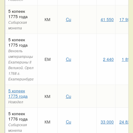
5 копеек
1775 года
КМ
Cu
41 550
17 980
Сибирская
монета
5 копеек
1775 года
Вензель
императрицы
ЕМ
Cu
2 440
1 890
Екатерины II
Великой. Орел
1768 г.
Екатеринбург
5 копеек
1775 года
КМ
Cu
Новодел
5 копеек
1776 года
КМ
Cu
33 000
24 820
Сибирская
монета