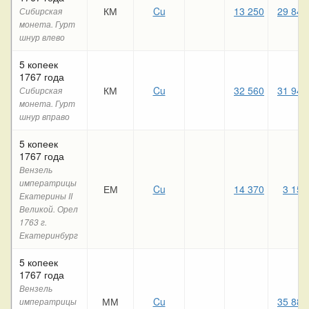
КМ
Cu
13 250
29 840
Сибирская
монета. Гурт
шнур влево
5 копеек
1767 года
КМ
Cu
32 560
31 940
Сибирская
монета. Гурт
шнур вправо
5 копеек
1767 года
Вензель
императрицы
ЕМ
Cu
14 370
3 150
Екатерины II
Великой. Орел
1763 г.
Екатеринбург
5 копеек
1767 года
Вензель
ММ
Cu
35 880
императрицы