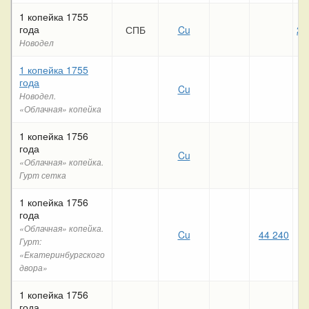
1 копейка 1755
года
СПБ
Cu
21
Новодел
1 копейка 1755
года
Cu
Новодел.
«Облачная» копейка
1 копейка 1756
года
Cu
7
«Облачная» копейка.
Гурт сетка
1 копейка 1756
года
«Облачная» копейка.
Cu
44 240
4
Гурт:
«Екатеринбургского
двора»
1 копейка 1756
года