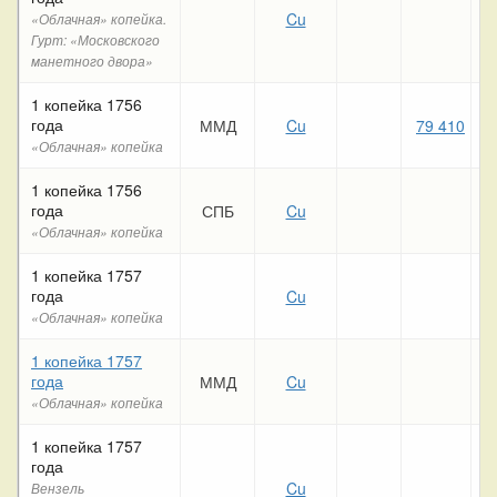
Cu
2
«Облачная» копейка.
Гурт: «Московского
манетного двора»
1 копейка 1756
года
ММД
Cu
79 410
3
«Облачная» копейка
1 копейка 1756
года
СПБ
Cu
2
«Облачная» копейка
1 копейка 1757
года
Cu
«Облачная» копейка
1 копейка 1757
года
ММД
Cu
«Облачная» копейка
1 копейка 1757
года
Cu
3
Вензель