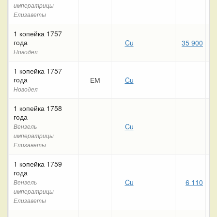
императрицы
Елизаветы
1 копейка 1757
года
Cu
35 900
3
Новодел
1 копейка 1757
года
ЕМ
Cu
4
Новодел
1 копейка 1758
года
Cu
3
Вензель
императрицы
Елизаветы
1 копейка 1759
года
Cu
6 110
Вензель
императрицы
Елизаветы