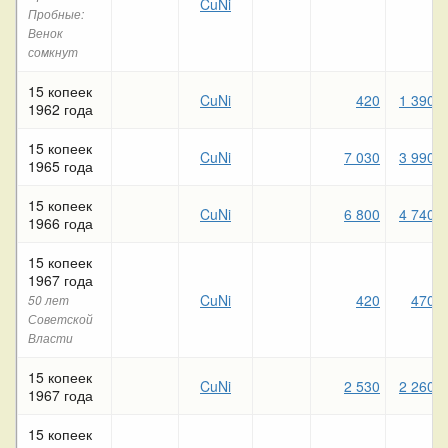
CuNi
Пробные:
Венок
сомкнут
15 копеек
CuNi
420
1 390
1962 года
15 копеек
CuNi
7 030
3 990
1965 года
15 копеек
CuNi
6 800
4 740
1966 года
15 копеек
1967 года
CuNi
420
470
50 лет
Советской
Власти
15 копеек
CuNi
2 530
2 260
1967 года
15 копеек